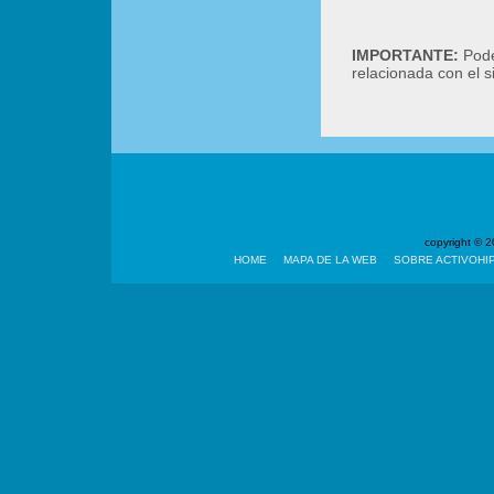
IMPORTANTE:
Podé
relacionada con el 
copyright ©
HOME
MAPA DE LA WEB
SOBRE ACTIVOHI