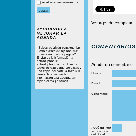
incluir eventos terminados
Ver agenda completa
AYUDANOS A
MEJORAR LA
AGENDA
COMENTARIOS
¿Sabes de algún concierto, jam
u otro evento de hip hop que
no esté en nuestra página?
Envíanos la información a
activohiphop@
Añadir un comentario:
activohiphop.com, incluyendo
todos los datos que conozcas y
una copia del cartel o flyer, si lo
Nombre:
tienes. Añadiremos la
información a la agenda tan
rápido como podamos.
E-mail:
Comentario:
¿Qué número
va después
del cinco?: