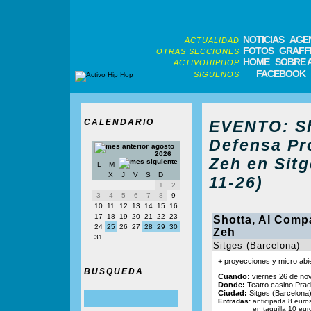
NOTICIAS
AGE
ACTUALIDAD
FOTOS
GRAFFI
OTRAS SECCIONES
HOME
SOBRE 
ACTIVOHIPHOP
FACEBOOK
SIGUENOS
CALENDARIO
EVENTO: Sh
Defensa Pro
agosto
2026
Zeh en Sitg
L
M
X
J
V
S
D
11-26)
1
2
3
4
5
6
7
8
9
10
11
12
13
14
15
16
17
18
19
20
21
22
23
Shotta, Al Comp
24
25
26
27
28
29
30
Zeh
31
Sitges (Barcelona)
+ proyecciones y micro abi
BUSQUEDA
Cuando:
viernes 26 de no
Donde:
Teatro casino Prad
Ciudad:
Sitges (Barcelona
Entradas:
anticipada 8 euro
en taquilla 10 eur