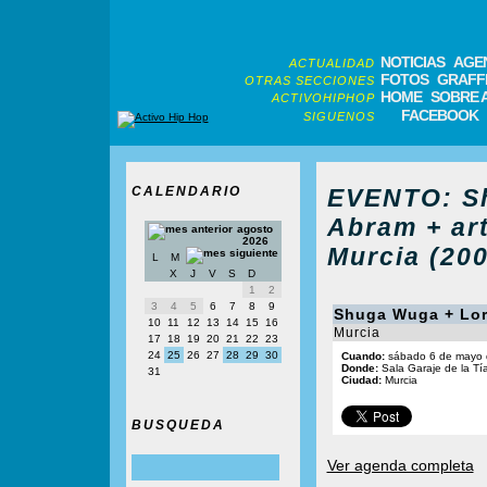
NOTICIAS
AGE
ACTUALIDAD
FOTOS
GRAFFI
OTRAS SECCIONES
HOME
SOBRE 
ACTIVOHIPHOP
FACEBOOK
SIGUENOS
CALENDARIO
EVENTO: Sh
Abram + art
agosto
2026
Murcia (200
L
M
X
J
V
S
D
1
2
3
4
5
6
7
8
9
Shuga Wuga + Lore
10
11
12
13
14
15
16
Murcia
17
18
19
20
21
22
23
24
25
26
27
28
29
30
Cuando:
sábado 6 de mayo 
Donde:
Sala Garaje de la Tí
31
Ciudad:
Murcia
BUSQUEDA
Ver agenda completa