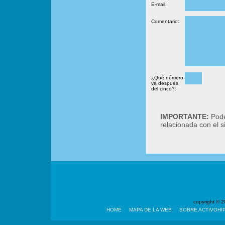
E-mail:
Comentario:
¿Qué número
va después
del cinco?:
IMPORTANTE:
Podé
relacionada con el 
copyright ©
HOME
MAPA DE LA WEB
SOBRE ACTIVOHI