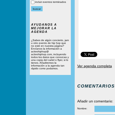
incluir eventos terminados
AYUDANOS A
MEJORAR LA
AGENDA
¿Sabes de algún concierto, jam
u otro evento de hip hop que
no esté en nuestra página?
Envíanos la información a
activohiphop@
activohiphop.com, incluyendo
todos los datos que conozcas y
una copia del cartel o flyer, si lo
tienes. Añadiremos la
Ver agenda completa
información a la agenda tan
rápido como podamos.
COMENTARIOS
Añadir un comentario:
Nombre: