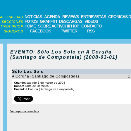
NOTICIAS
AGENDA
REVIEWS
ENTREVISTAS
CRONICAS D
ACTUALIDAD
FOTOS
GRAFFITI
DESCARGAS
VIDEOS
 SECCIONES
HOME
SOBRE ACTIVOHIPHOP
CONTACTO
TIVOHIPHOP
FACEBOOK
TWITTER
RSS
SIGUENOS
EVENTO: Sólo Los Solo en A Coruña
(Santiago de Compostela) (2008-03-01)
Sólo Los Solo
A Coruña (Santiago de Compostela)
1
Cuando:
sábado 1 de marzo de 2008
Donde:
Torre de Hércules
Ciudad:
A Coruña (Santiago de Compostela)
Ver agenda completa