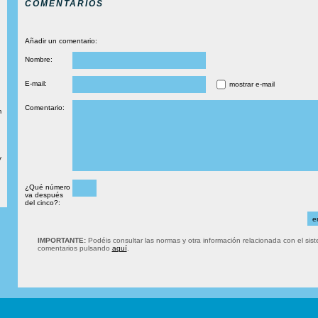
COMENTARIOS
Añadir un comentario:
Nombre:
E-mail:
mostrar e-mail
Comentario:
m
y
¿Qué número
va después
del cinco?:
IMPORTANTE:
Podéis consultar las normas y otra información relacionada con el sis
comentarios pulsando
aquí
.