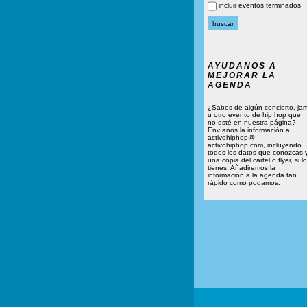
incluir eventos terminados
AYUDANOS A
MEJORAR LA
AGENDA
¿Sabes de algún concierto, ja
u otro evento de hip hop que
no esté en nuestra página?
Envíanos la información a
activohiphop@
activohiphop.com, incluyendo
todos los datos que conozcas 
una copia del cartel o flyer, si lo
tienes. Añadiremos la
información a la agenda tan
rápido como podamos.