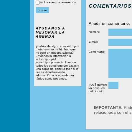
incluir eventos terminados
COMENTARIOS
Añadir un comentario:
AYUDANOS A
Nombre:
MEJORAR LA
AGENDA
E-mail:
¿Sabes de algún concierto, jam
u otro evento de hip hop que
Comentario:
no esté en nuestra página?
Envíanos la información a
activohiphop@
activohiphop.com, incluyendo
todos los datos que conozcas y
una copia del cartel o flyer, si lo
tienes. Añadiremos la
información a la agenda tan
rápido como podamos.
¿Qué número
va después
del cinco?:
IMPORTANTE:
Podé
relacionada con el 