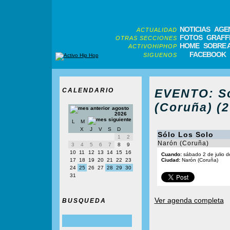
NOTICIAS
AGE
ACTUALIDAD
FOTOS
GRAFFI
OTRAS SECCIONES
HOME
SOBRE 
ACTIVOHIPHOP
FACEBOOK
SIGUENOS
CALENDARIO
EVENTO: Só
(Coruña) (2
agosto
2026
L
M
X
J
V
S
D
Sólo Los Solo
1
2
Narón (Coruña)
3
4
5
6
7
8
9
10
11
12
13
14
15
16
Cuando:
sábado 2 de julio 
17
18
19
20
21
22
23
Ciudad:
Narón (Coruña)
24
25
26
27
28
29
30
31
Ver agenda completa
BUSQUEDA