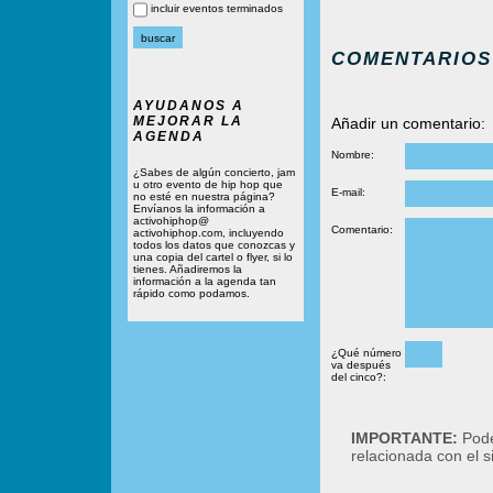
incluir eventos terminados
COMENTARIOS
AYUDANOS A
MEJORAR LA
Añadir un comentario:
AGENDA
Nombre:
¿Sabes de algún concierto, jam
u otro evento de hip hop que
E-mail:
no esté en nuestra página?
Envíanos la información a
activohiphop@
Comentario:
activohiphop.com, incluyendo
todos los datos que conozcas y
una copia del cartel o flyer, si lo
tienes. Añadiremos la
información a la agenda tan
rápido como podamos.
¿Qué número
va después
del cinco?:
IMPORTANTE:
Podé
relacionada con el 