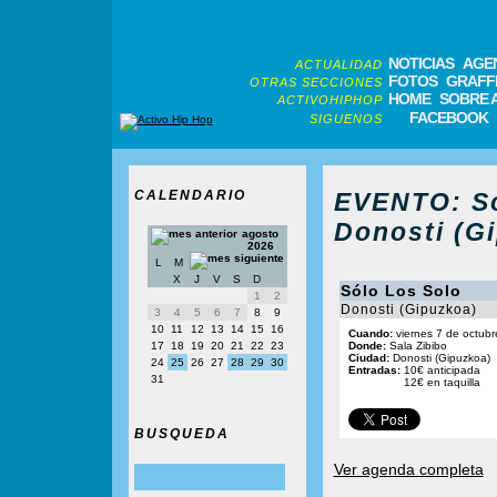
NOTICIAS
AGE
ACTUALIDAD
FOTOS
GRAFFI
OTRAS SECCIONES
HOME
SOBRE 
ACTIVOHIPHOP
FACEBOOK
SIGUENOS
CALENDARIO
EVENTO: Só
Donosti (G
agosto
2026
L
M
X
J
V
S
D
Sólo Los Solo
1
2
Donosti (Gipuzkoa)
3
4
5
6
7
8
9
10
11
12
13
14
15
16
Cuando:
viernes 7 de octubr
17
18
19
20
21
22
23
Donde:
Sala Zibibo
Ciudad:
Donosti (Gipuzkoa)
24
25
26
27
28
29
30
Entradas:
10€ anticipada
31
12€ en taquilla
BUSQUEDA
Ver agenda completa