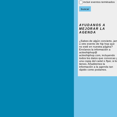
incluir eventos terminados
AYUDANOS A
MEJORAR LA
AGENDA
¿Sabes de algún concierto, ja
u otro evento de hip hop que
no esté en nuestra página?
Envíanos la información a
activohiphop@
activohiphop.com, incluyendo
todos los datos que conozcas 
una copia del cartel o flyer, si lo
tienes. Añadiremos la
información a la agenda tan
rápido como podamos.