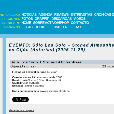
NOTICIAS
AGENDA
REVIEWS
ENTREVISTAS
CRONICAS D
ACTUALIDAD
FOTOS
GRAFFITI
DESCARGAS
VIDEOS
 SECCIONES
HOME
SOBRE ACTIVOHIPHOP
CONTACTO
TIVOHIPHOP
FACEBOOK
TWITTER
RSS
SIGUENOS
EVENTO: Sólo Los Solo + Stoned Atmosphe
en Gijón (Asturias) (2005-11-29)
Sólo Los Solo + Stoned Atmosphere
Gijón (Asturias)
29 nov
Fiestas 43 Festival de Cine de Gijón
Cuando:
martes 29 de noviembre de 2005
Donde:
Sala Albéniz (c/ San Bernardo, 62)
Ciudad:
Gijón (Asturias)
Entradas:
entrada gratuita
Más información:
http://www.gijonfilmfestival.com
Ver agenda completa