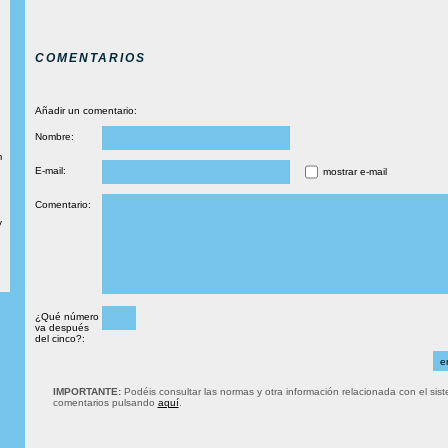
COMENTARIOS
Añadir un comentario:
Nombre:
m
E-mail:
mostrar e-mail
Comentario:
y
¿Qué número
va después
del cinco?:
IMPORTANTE:
Podéis consultar las normas y otra información relacionada con el sis
comentarios pulsando
aquí
.