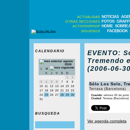
NOTICIAS
AGE
ACTUALIDAD
FOTOS
GRAFFI
OTRAS SECCIONES
HOME
SOBRE 
ACTIVOHIPHOP
FACEBOOK
SIGUENOS
CALENDARIO
EVENTO: Só
Tremendo e
agosto
2026
(2006-06-30
L
M
X
J
V
S
D
1
2
3
4
5
6
7
8
9
Sólo Los Solo, T
10
11
12
13
14
15
16
Terrasa (Barcelona)
17
18
19
20
21
22
23
24
25
26
27
28
29
30
Cuando:
viernes 30 de junio
Ciudad:
Terrasa (Barcelona)
31
BUSQUEDA
Ver agenda completa