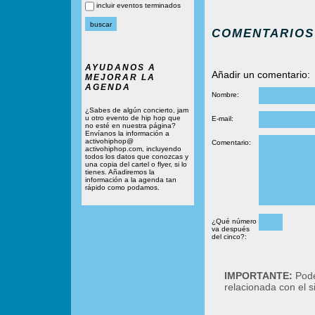
incluir eventos terminados
COMENTARIOS
AYUDANOS A
Añadir un comentario:
MEJORAR LA
AGENDA
Nombre:
¿Sabes de algún concierto, jam
u otro evento de hip hop que
E-mail:
no esté en nuestra página?
Envíanos la información a
activohiphop@
Comentario:
activohiphop.com, incluyendo
todos los datos que conozcas y
una copia del cartel o flyer, si lo
tienes. Añadiremos la
información a la agenda tan
rápido como podamos.
¿Qué número
va después
del cinco?:
IMPORTANTE:
Podé
relacionada con el 