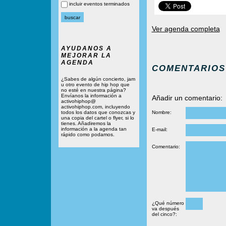
incluir eventos terminados
Ver agenda completa
AYUDANOS A
MEJORAR LA
AGENDA
COMENTARIOS
¿Sabes de algún concierto, jam
u otro evento de hip hop que
no esté en nuestra página?
Envíanos la información a
Añadir un comentario:
activohiphop@
activohiphop.com, incluyendo
todos los datos que conozcas y
Nombre:
una copia del cartel o flyer, si lo
tienes. Añadiremos la
información a la agenda tan
E-mail:
rápido como podamos.
Comentario:
¿Qué número
va después
del cinco?: