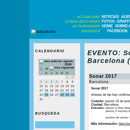
NOTICIAS
AGE
ACTUALIDAD
FOTOS
GRAFFI
OTRAS SECCIONES
HOME
SOBRE 
ACTIVOHIPHOP
FACEBOOK
SIGUENOS
CALENDARIO
EVENTO: So
Barcelona 
agosto
2026
L
M
X
J
V
S
D
Sonar 2017
1
2
Barcelona
3
4
5
6
7
8
9
10
11
12
13
14
15
16
Sonar 2017
17
18
19
20
21
22
23
Artistas de hip hop confirm
24
25
26
27
28
29
30
31
Cuando:
jueves 15 de juni
Ciudad:
Barcelona
Entradas:
abono 3 días des
abono 2 noches 
BUSQUEDA
puntos de venta: 
Más información:
http://s