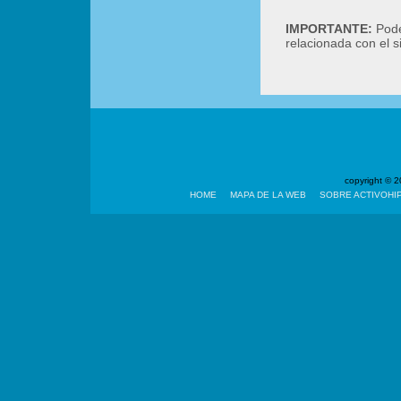
IMPORTANTE:
Podé
relacionada con el 
copyright ©
HOME
MAPA DE LA WEB
SOBRE ACTIVOHI