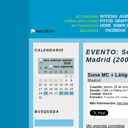
NOTICIAS
AGE
ACTUALIDAD
FOTOS
GRAFFI
OTRAS SECCIONES
HOME
SOBRE 
ACTIVOHIPHOP
FACEBOOK
SIGUENOS
CALENDARIO
EVENTO: So
Madrid (20
agosto
2026
L
M
X
J
V
S
D
Sone MC + Látig
1
2
Madrid
3
4
5
6
7
8
9
10
11
12
13
14
15
16
Cuando:
jueves 28 de octu
17
18
19
20
21
22
23
Donde:
Café La Palma (c/ 
24
25
26
27
28
29
30
Ciudad:
Madrid
Entradas:
5 euros con cons
31
Más información:
http://
BUSQUEDA
Ver agenda completa