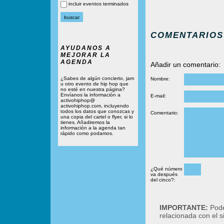
incluir eventos terminados
COMENTARIOS
AYUDANOS A
MEJORAR LA
AGENDA
Añadir un comentario:
¿Sabes de algún concierto, jam
Nombre:
u otro evento de hip hop que
no esté en nuestra página?
Envíanos la información a
E-mail:
activohiphop@
activohiphop.com, incluyendo
todos los datos que conozcas y
Comentario:
una copia del cartel o flyer, si lo
tienes. Añadiremos la
información a la agenda tan
rápido como podamos.
¿Qué número
va después
del cinco?:
IMPORTANTE:
Podé
relacionada con el 