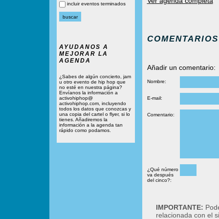
Ver agenda completa
incluir eventos terminados
COMENTARIOS
AYUDANOS A
MEJORAR LA
AGENDA
Añadir un comentario:
¿Sabes de algún concierto, jam
Nombre:
u otro evento de hip hop que
no esté en nuestra página?
Envíanos la información a
activohiphop@
E-mail:
activohiphop.com, incluyendo
todos los datos que conozcas y
una copia del cartel o flyer, si lo
Comentario:
tienes. Añadiremos la
información a la agenda tan
rápido como podamos.
¿Qué número
va después
del cinco?:
IMPORTANTE:
Podé
relacionada con el 