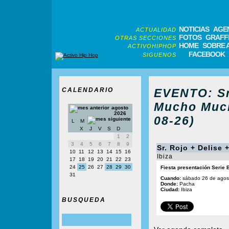
NOTICIAS
AGE
ACTUALIDAD
FOTOS
GRAFFI
OTRAS SECCIONES
HOME
SOBRE 
ACTIVOHIPHOP
FACEBOOK
SIGUENOS
CALENDARIO
EVENTO: Sr.
Mucho Much
agosto
2026
08-26)
L
M
X
J
V
S
D
1
2
3
4
5
6
7
8
9
Sr. Rojo + Delis
10
11
12
13
14
15
16
Ibiza
17
18
19
20
21
22
23
24
25
26
27
28
29
30
Fiesta presentación Serie 
31
Cuando:
sábado 26 de agos
Donde:
Pacha
Ciudad:
Ibiza
BUSQUEDA