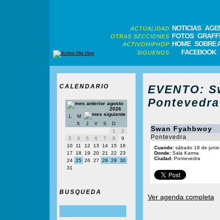
NOTICIAS
AGE
ACTUALIDAD
FOTOS
GRAFFI
OTRAS SECCIONES
HOME
SOBRE 
ACTIVOHIPHOP
FACEBOOK
SIGUENOS
CALENDARIO
EVENTO: S
Pontevedra
agosto
2026
L
M
X
J
V
S
D
Swan Fyahbwoy
1
2
Pontevedra
3
4
5
6
7
8
9
10
11
12
13
14
15
16
Cuando:
sábado 18 de junio
17
18
19
20
21
22
23
Donde:
Sala Karma
Ciudad:
Pontevedra
24
25
26
27
28
29
30
31
BUSQUEDA
Ver agenda completa