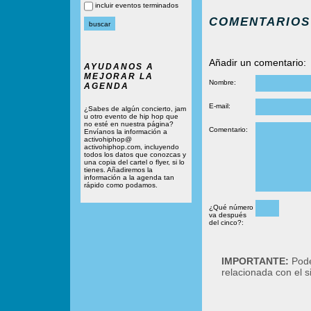
incluir eventos terminados
COMENTARIOS
Añadir un comentario:
AYUDANOS A
MEJORAR LA
Nombre:
AGENDA
E-mail:
¿Sabes de algún concierto, jam
u otro evento de hip hop que
no esté en nuestra página?
Comentario:
Envíanos la información a
activohiphop@
activohiphop.com, incluyendo
todos los datos que conozcas y
una copia del cartel o flyer, si lo
tienes. Añadiremos la
información a la agenda tan
rápido como podamos.
¿Qué número
va después
del cinco?:
IMPORTANTE:
Podé
relacionada con el 