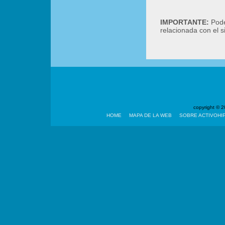
IMPORTANTE:
Podé
relacionada con el 
copyright ©
HOME
MAPA DE LA WEB
SOBRE ACTIVOHI