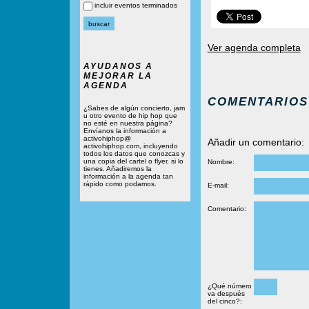
incluir eventos terminados
Ver agenda completa
AYUDANOS A
MEJORAR LA
AGENDA
COMENTARIOS
¿Sabes de algún concierto, jam
u otro evento de hip hop que
no esté en nuestra página?
Envíanos la información a
activohiphop@
Añadir un comentario:
activohiphop.com, incluyendo
todos los datos que conozcas y
una copia del cartel o flyer, si lo
Nombre:
tienes. Añadiremos la
información a la agenda tan
rápido como podamos.
E-mail:
Comentario:
¿Qué número
va después
del cinco?: