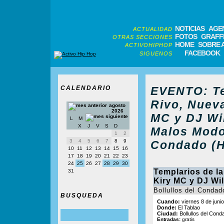
NOTICIAS
AGE
ACTUALIDAD
FOTOS
GRAFFI
OTRAS SECCIONES
HOME
SOBRE 
ACTIVOHIPHOP
FACEBOOK
SIGUENOS
CALENDARIO
EVENTO: Te
Rivo, Nueva
agosto
2026
MC y DJ Wil
L
M
X
J
V
S
D
Malos Modos
1
2
3
4
5
6
7
8
9
Condado (H
10
11
12
13
14
15
16
17
18
19
20
21
22
23
24
25
26
27
28
29
30
Templarios de la
31
Kiry MC y DJ Wil
Bollullos del Condad
BUSQUEDA
Cuando:
viernes 8 de juni
Donde:
El Tablao
Ciudad:
Bollullos del Cond
Entradas:
gratis