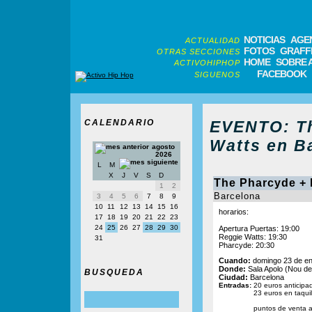
NOTICIAS
AGE
ACTUALIDAD
FOTOS
GRAFFI
OTRAS SECCIONES
HOME
SOBRE 
ACTIVOHIPHOP
FACEBOOK
SIGUENOS
CALENDARIO
EVENTO: Th
Watts en B
agosto
2026
L
M
X
J
V
S
D
The Pharcyde + 
1
2
Barcelona
3
4
5
6
7
8
9
10
11
12
13
14
15
16
horarios:
17
18
19
20
21
22
23
24
25
26
27
28
29
30
Apertura Puertas: 19:00
Reggie Watts: 19:30
31
Pharcyde: 20:30
Cuando:
domingo 23 de en
Donde:
Sala Apolo (Nou de
BUSQUEDA
Ciudad:
Barcelona
Entradas:
20 euros anticipa
23 euros en taquil
puntos de venta a