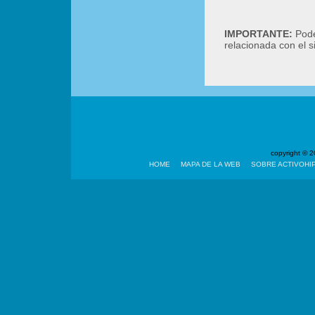
IMPORTANTE:
Podé
relacionada con el 
copyright ©
HOME
MAPA DE LA WEB
SOBRE ACTIVOHI