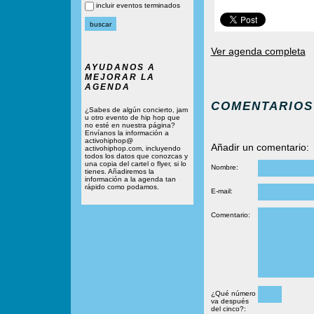
incluir eventos terminados
Ver agenda completa
AYUDANOS A
MEJORAR LA
AGENDA
COMENTARIOS
¿Sabes de algún concierto, jam
u otro evento de hip hop que
no esté en nuestra página?
Envíanos la información a
activohiphop@
Añadir un comentario:
activohiphop.com, incluyendo
todos los datos que conozcas y
una copia del cartel o flyer, si lo
Nombre:
tienes. Añadiremos la
información a la agenda tan
rápido como podamos.
E-mail:
Comentario:
¿Qué número
va después
del cinco?: