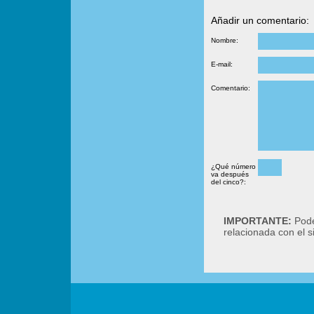
Añadir un comentario:
Nombre:
E-mail:
Comentario:
¿Qué número
va después
del cinco?:
IMPORTANTE:
Podé
relacionada con el 