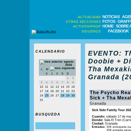
NOTICIAS
AGE
ACTUALIDAD
FOTOS
GRAFFI
OTRAS SECCIONES
HOME
SOBRE 
ACTIVOHIPHOP
FACEBOOK
SIGUENOS
CALENDARIO
EVENTO: Th
Doobie + Di
agosto
2026
Tha Mexaki
L
M
X
J
V
S
D
Granada (2
1
2
3
4
5
6
7
8
9
10
11
12
13
14
15
16
17
18
19
20
21
22
23
The Psycho Real
24
25
26
27
28
29
30
Sick + Tha Mexa
31
Granada
Sick Side Family Tour 20
BUSQUEDA
Cuando:
sábado 17 de may
Donde:
Sala El Tren (Carre
Ciudad:
Granada
Entradas:
30€ anticipada ear
35€ entrada gener