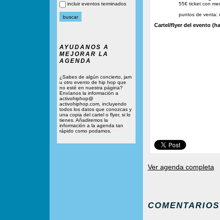
incluir eventos terminados
55€ ticket con me
puntos de venta: 
Cartel/flyer del evento (ha
AYUDANOS A
MEJORAR LA
AGENDA
¿Sabes de algún concierto, jam
u otro evento de hip hop que
no esté en nuestra página?
Envíanos la información a
activohiphop@
activohiphop.com, incluyendo
todos los datos que conozcas y
una copia del cartel o flyer, si lo
tienes. Añadiremos la
información a la agenda tan
rápido como podamos.
Ver agenda completa
COMENTARIOS