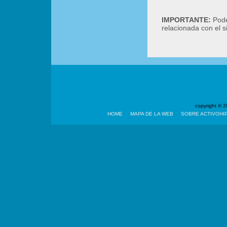
IMPORTANTE:
Podé
relacionada con el 
copyright ©
HOME
MAPA DE LA WEB
SOBRE ACTIVOHI