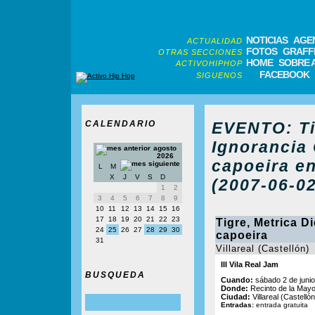
NOTICIAS
AGE
ACTUALIDAD
FOTOS
GRAFFI
OTRAS SECCIONES
HOME
SOBRE 
ACTIVOHIPHOP
FACEBOOK
SIGUENOS
CALENDARIO
EVENTO: Tig
Ignorancia C
agosto
2026
capoeira en
L
M
X
J
V
S
D
(2007-06-02
1
2
3
4
5
6
7
8
9
10
11
12
13
14
15
16
17
18
19
20
21
22
23
Tigre, Metrica Di
24
25
26
27
28
29
30
capoeira
31
Villareal (Castellón)
III Vila Real Jam
BUSQUEDA
Cuando:
sábado 2 de junio
Donde:
Recinto de la May
Ciudad:
Villareal (Castellón
Entradas:
entrada gratuita