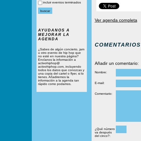
incluir eventos terminados
Ver agenda completa
AYUDANOS A
MEJORAR LA
AGENDA
COMENTARIOS
¿Sabes de algún concierto, jam
u otro evento de hip hop que
no esté en nuestra página?
Envíanos la información a
Añadir un comentario:
activohiphop@
activohiphop.com, incluyendo
todos los datos que conozcas y
Nombre:
una copia del cartel o flyer, si lo
tienes. Añadiremos la
información a la agenda tan
E-mail:
rápido como podamos.
Comentario:
¿Qué número
va después
del cinco?: