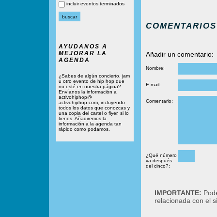
incluir eventos terminados
COMENTARIOS
AYUDANOS A
MEJORAR LA
Añadir un comentario:
AGENDA
Nombre:
¿Sabes de algún concierto, jam
u otro evento de hip hop que
E-mail:
no esté en nuestra página?
Envíanos la información a
activohiphop@
Comentario:
activohiphop.com, incluyendo
todos los datos que conozcas y
una copia del cartel o flyer, si lo
tienes. Añadiremos la
información a la agenda tan
rápido como podamos.
¿Qué número
va después
del cinco?:
IMPORTANTE:
Podé
relacionada con el 