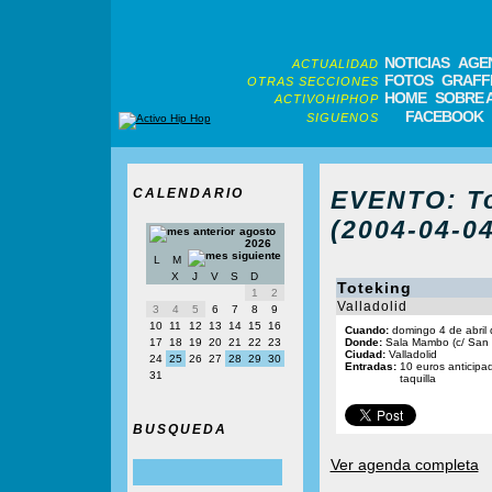
NOTICIAS
AGE
ACTUALIDAD
FOTOS
GRAFFI
OTRAS SECCIONES
HOME
SOBRE 
ACTIVOHIPHOP
FACEBOOK
SIGUENOS
CALENDARIO
EVENTO: To
(2004-04-04
agosto
2026
L
M
X
J
V
S
D
Toteking
1
2
Valladolid
3
4
5
6
7
8
9
10
11
12
13
14
15
16
Cuando:
domingo 4 de abril 
17
18
19
20
21
22
23
Donde:
Sala Mambo (c/ San F
Ciudad:
Valladolid
24
25
26
27
28
29
30
Entradas:
10 euros anticipa
31
taquilla
BUSQUEDA
Ver agenda completa