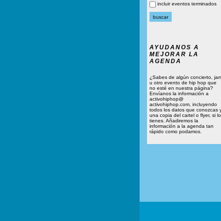
incluir eventos terminados
AYUDANOS A
MEJORAR LA
AGENDA
¿Sabes de algún concierto, ja
u otro evento de hip hop que
no esté en nuestra página?
Envíanos la información a
activohiphop@
activohiphop.com, incluyendo
todos los datos que conozcas 
una copia del cartel o flyer, si lo
tienes. Añadiremos la
información a la agenda tan
rápido como podamos.