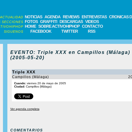
NOTICIAS
AGENDA
REVIEWS
ENTREVISTAS
CRONICAS D
ACTUALIDAD
FOTOS
GRAFFITI
DESCARGAS
VIDEOS
 SECCIONES
HOME
SOBRE ACTIVOHIPHOP
CONTACTO
TIVOHIPHOP
FACEBOOK
TWITTER
RSS
SIGUENOS
EVENTO: Triple XXX en Campillos (Málaga)
(2005-05-20)
Triple XXX
Campillos (Málaga)
2
Cuando:
viernes 20 de mayo de 2005
Ciudad:
Campillos (Málaga)
Ver agenda completa
COMENTARIOS