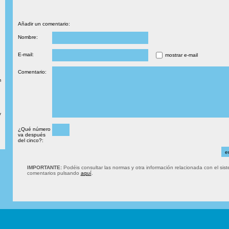
Añadir un comentario:
Nombre:
E-mail:
mostrar e-mail
Comentario:
m
y
¿Qué número
va después
del cinco?:
IMPORTANTE:
Podéis consultar las normas y otra información relacionada con el sis
comentarios pulsando
aquí
.