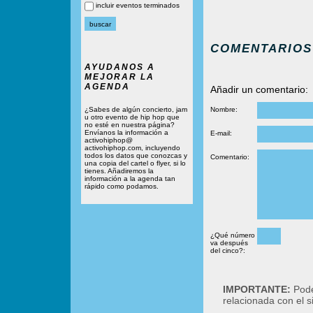
incluir eventos terminados
COMENTARIOS
AYUDANOS A
MEJORAR LA
AGENDA
Añadir un comentario:
¿Sabes de algún concierto, jam
Nombre:
u otro evento de hip hop que
no esté en nuestra página?
Envíanos la información a
E-mail:
activohiphop@
activohiphop.com, incluyendo
todos los datos que conozcas y
Comentario:
una copia del cartel o flyer, si lo
tienes. Añadiremos la
información a la agenda tan
rápido como podamos.
¿Qué número
va después
del cinco?:
IMPORTANTE:
Podé
relacionada con el 