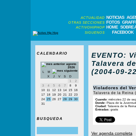
NOTICIAS
AGE
ACTUALIDAD
FOTOS
GRAFFI
OTRAS SECCIONES
HOME
SOBRE 
ACTIVOHIPHOP
FACEBOOK
SIGUENOS
CALENDARIO
EVENTO: Vi
Talavera de
agosto
2026
(2004-09-22
L
M
X
J
V
S
D
1
2
3
4
5
6
7
8
9
Violadores del Ve
10
11
12
13
14
15
16
Talavera de la Reina 
17
18
19
20
21
22
23
24
25
26
27
28
29
30
Cuando:
miércoles 22 de se
Donde:
Plaza de la Juventu
31
Ciudad:
Talavera de la Reina
Entradas:
gratis
BUSQUEDA
Ver agenda completa