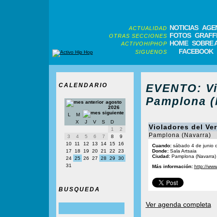
NOTICIAS
AGE
ACTUALIDAD
FOTOS
GRAFFI
OTRAS SECCIONES
HOME
SOBRE 
ACTIVOHIPHOP
FACEBOOK
SIGUENOS
CALENDARIO
EVENTO: Vi
Pamplona (
agosto
2026
L
M
X
J
V
S
D
Violadores del Ve
1
2
Pamplona (Navarra)
3
4
5
6
7
8
9
10
11
12
13
14
15
16
Cuando:
sábado 4 de junio 
17
18
19
20
21
22
23
Donde:
Sala Artsaia
Ciudad:
Pamplona (Navarra)
24
25
26
27
28
29
30
31
Más información:
http://www
BUSQUEDA
Ver agenda completa