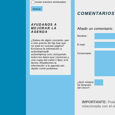
incluir eventos terminados
COMENTARIOS
AYUDANOS A
MEJORAR LA
Añadir un comentario:
AGENDA
Nombre:
¿Sabes de algún concierto, jam
u otro evento de hip hop que
E-mail:
no esté en nuestra página?
Envíanos la información a
activohiphop@
Comentario:
activohiphop.com, incluyendo
todos los datos que conozcas y
una copia del cartel o flyer, si lo
tienes. Añadiremos la
información a la agenda tan
rápido como podamos.
¿Qué número
va después
del cinco?:
IMPORTANTE:
Podé
relacionada con el 