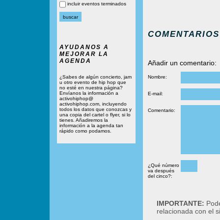
incluir eventos terminados
COMENTARIOS
AYUDANOS A
MEJORAR LA
AGENDA
Añadir un comentario:
¿Sabes de algún concierto, jam
Nombre:
u otro evento de hip hop que
no esté en nuestra página?
Envíanos la información a
E-mail:
activohiphop@
activohiphop.com, incluyendo
todos los datos que conozcas y
Comentario:
una copia del cartel o flyer, si lo
tienes. Añadiremos la
información a la agenda tan
rápido como podamos.
¿Qué número
va después
del cinco?:
IMPORTANTE:
Podé
relacionada con el 