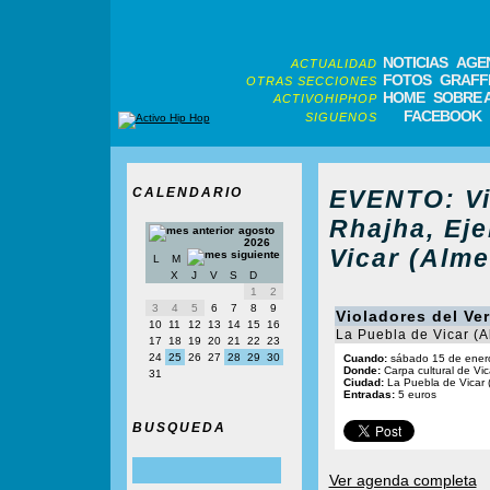
NOTICIAS
AGE
ACTUALIDAD
FOTOS
GRAFFI
OTRAS SECCIONES
HOME
SOBRE 
ACTIVOHIPHOP
FACEBOOK
SIGUENOS
CALENDARIO
EVENTO: Vi
Rhajha, Eje
agosto
2026
Vicar (Alme
L
M
X
J
V
S
D
1
2
3
4
5
6
7
8
9
Violadores del Ve
10
11
12
13
14
15
16
La Puebla de Vicar (A
17
18
19
20
21
22
23
24
25
26
27
28
29
30
Cuando:
sábado 15 de ener
Donde:
Carpa cultural de Vic
31
Ciudad:
La Puebla de Vicar (
Entradas:
5 euros
BUSQUEDA
Ver agenda completa