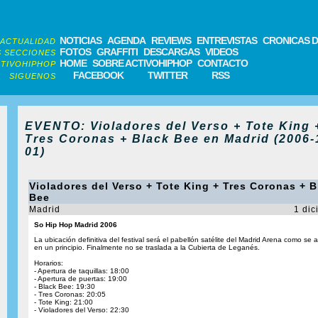
NOTICIAS
AGENDA
REVIEWS
ENTREVISTAS
CRONICAS D
ACTUALIDAD
FOTOS
GRAFFITI
DESCARGAS
VIDEOS
 SECCIONES
HOME
SOBRE ACTIVOHIPHOP
CONTACTO
TIVOHIPHOP
FACEBOOK
TWITTER
RSS
SIGUENOS
EVENTO: Violadores del Verso + Tote King 
Tres Coronas + Black Bee en Madrid (2006-
01)
Violadores del Verso + Tote King + Tres Coronas + B
Bee
Madrid
1 dic
So Hip Hop Madrid 2006
La ubicación definitiva del festival será el pabellón satélite del Madrid Arena como se 
en un principio. Finalmente no se traslada a la Cubierta de Leganés.
Horarios:
- Apertura de taquillas: 18:00
- Apertura de puertas: 19:00
- Black Bee: 19:30
- Tres Coronas: 20:05
- Tote King: 21:00
- Violadores del Verso: 22:30