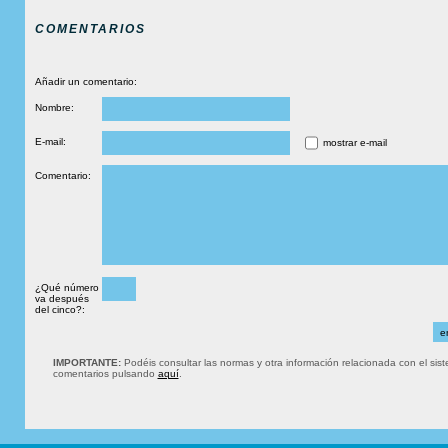
COMENTARIOS
Añadir un comentario:
Nombre:
E-mail:
mostrar e-mail
Comentario:
¿Qué número
va después
del cinco?:
IMPORTANTE:
Podéis consultar las normas y otra información relacionada con el sis
comentarios pulsando
aquí
.