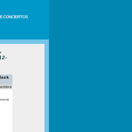
E CONCIERTOS
+
12-
lack
iembre
anuncio