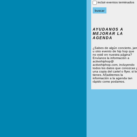
incluir eventos terminados
AYUDANOS A
MEJORAR LA
AGENDA
¿Sabes de algún concierto, ja
u otro evento de hip hop que
no esté en nuestra página?
Envíanos la información a
activohiphop@
activohiphop.com, incluyendo
todos los datos que conozcas 
una copia del cartel o flyer, si lo
tienes. Añadiremos la
información a la agenda tan
rápido como podamos.