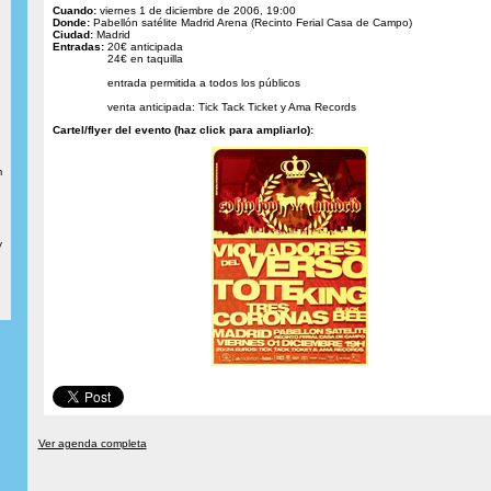
Cuando:
viernes 1 de diciembre de 2006, 19:00
Donde:
Pabellón satélite Madrid Arena (Recinto Ferial Casa de Campo)
Ciudad:
Madrid
Entradas:
20€ anticipada
24€ en taquilla
entrada permitida a todos los públicos
venta anticipada: Tick Tack Ticket y Ama Records
Cartel/flyer del evento (haz click para ampliarlo):
m
y
Ver agenda completa