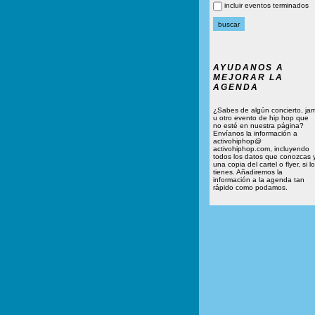
incluir eventos terminados
AYUDANOS A
MEJORAR LA
AGENDA
¿Sabes de algún concierto, ja
u otro evento de hip hop que
no esté en nuestra página?
Envíanos la información a
activohiphop@
activohiphop.com, incluyendo
todos los datos que conozcas 
una copia del cartel o flyer, si lo
tienes. Añadiremos la
información a la agenda tan
rápido como podamos.