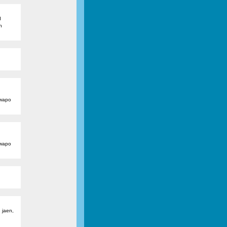
d
n
 wapo
 wapo
 jaen,