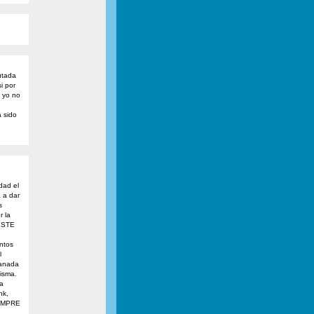
utada
i por
e yo no
 sido
dad el
 a dar
s
r la
ESTE
ntos
l
ranada
isma.
a
nk,
IEMPRE