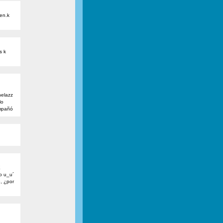
en.k
s k
helazz
lo
ompañó
E
 u_u´
, ¿por