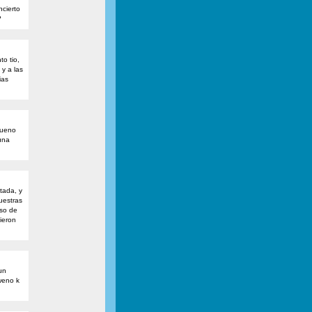
ncierto
?
to tio,
y a las
ias
bueno
una
tada, y
uestras
oso de
ieron
un
weno k