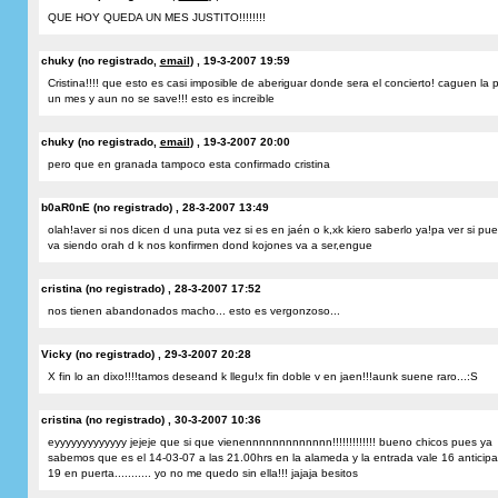
QUE HOY QUEDA UN MES JUSTITO!!!!!!!!
chuky (no registrado,
email
) , 19-3-2007 19:59
Cristina!!!! que esto es casi imposible de aberiguar donde sera el concierto! caguen la 
un mes y aun no se save!!! esto es increible
chuky (no registrado,
email
) , 19-3-2007 20:00
pero que en granada tampoco esta confirmado cristina
b0aR0nE (no registrado) , 28-3-2007 13:49
olah!aver si nos dicen d una puta vez si es en jaén o k,xk kiero saberlo ya!pa ver si pue
va siendo orah d k nos konfirmen dond kojones va a ser,engue
cristina (no registrado) , 28-3-2007 17:52
nos tienen abandonados macho... esto es vergonzoso...
Vicky (no registrado) , 29-3-2007 20:28
X fin lo an dixo!!!!tamos deseand k llegu!x fin doble v en jaen!!!aunk suene raro...:S
cristina (no registrado) , 30-3-2007 10:36
eyyyyyyyyyyyyy jejeje que si que vienennnnnnnnnnnnn!!!!!!!!!!!!! bueno chicos pues ya
sabemos que es el 14-03-07 a las 21.00hrs en la alameda y la entrada vale 16 anticip
19 en puerta........... yo no me quedo sin ella!!! jajaja besitos