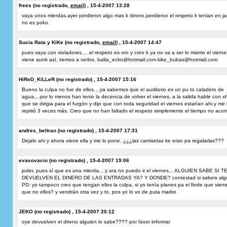
frees (no registrado,
email
) , 15-4-2007 13:28
vaya unos mierdas.ayer perdieron algo mas k dinero.perdieron el respeto k tenian en ja
no es poko.
Sucia Rata y KiKe (no registrado,
email
) , 15-4-2007 14:47
pues vaya con violadores.....el respeto es oro y creo k ya no va a ser lo mismo el vierne
viene aunk así, iremos a verlos. balta_ecko@hotmail.com kike_bubas@hotmail.com
HiReD_KiLLeR (no registrado) , 15-4-2007 15:16
Bueno la culpa no fue de ellos....ya sabemos que el auditorio es un pu to caladero de
agua....por lo menos han tenio la decencia de volver el viernes, a la salida hable con x
que se dirigia para el furgón y dijo que con toda seguridad el viernes estarían ahi y me 
repitió 3 veces más. Creo que no han faltado el respeto simplemente el tiempo no ac
andres_beltran (no registrado) , 15-4-2007 17:31
Dejalo ahi y ahora viene ella y me lo pone. ¿¿¿las camisetas ke eran pa regalarlas???
evasovacio (no registrado) , 15-4-2007 19:06
joder, pues sí que es una mierda... y ara no puedo ir el viernes... ALGUIEN SABE SI T
DEVUELVEN EL DINERO DE LAS ENTRADAS YA? Y DONDE? contestad si sabeis algo
PD: yo tampoco creo que tengan ellos la culpa, si yo tenía planes pa el finde que viene
que no ellos? y vendrán otra vez y to, pos yo lo vo de puta madre
JEKO (no registrado) , 15-4-2007 20:12
oye devuelven el direno alguien lo sabe???? por favor informar