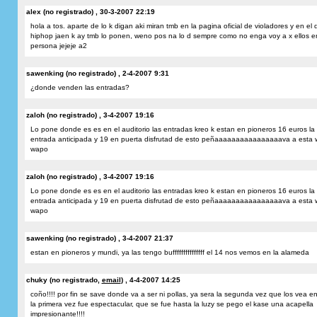
alex (no registrado) , 30-3-2007 22:19
hola a tos. aparte de lo k digan aki miran tmb en la pagina oficial de violadores y en el 
hiphop jaen k ay tmb lo ponen, weno pos na lo d sempre como no enga voy a x ellos e
persona jejeje a2
sawenking (no registrado) , 2-4-2007 9:31
¿donde venden las entradas?
zaloh (no registrado) , 3-4-2007 19:16
Lo pone donde es es en el auditorio las entradas kreo k estan en pioneros 16 euros la
entrada anticipada y 19 en puerta disfrutad de esto peñaaaaaaaaaaaaaaaava a esta
wapo
zaloh (no registrado) , 3-4-2007 19:16
Lo pone donde es es en el auditorio las entradas kreo k estan en pioneros 16 euros la
entrada anticipada y 19 en puerta disfrutad de esto peñaaaaaaaaaaaaaaaava a esta
wapo
sawenking (no registrado) , 3-4-2007 21:37
estan en pioneros y mundi, ya las tengo bufffffffffffffff el 14 nos vemos en la alameda
chuky (no registrado,
email
) , 4-4-2007 14:25
coño!!!! por fin se save donde va a ser ni pollas, ya sera la segunda vez que los vea en
la primera vez fue espectacular, que se fue hasta la luzy se pego el kase una acapella
impresionante!!!!