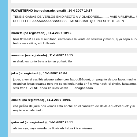
FLOWETERNO (no registrado,
email
) , 10-4-2007 10:37
TENEIS GANAS DE VERLOS EN DIRECTO A VIOLADORES........... VAIS A FILIPAR... 
POLLLLLLLLAAAAAAAAASSSSSSS... MENOS MAL QUE NO SOY DE JAEN
marieta (no registrado) , 11-4-2007 10:12
hola flow-es! es en el auditorio, entradas a la venta en selectra y mundi, q yo sepa aun
habra mas sitios, ahi lo llevais
anonimo (no registrado) , 11-4-2007 16:55
er zhalo es tonto bete a tomar porkulo illo
jeko (no registrado) , 13-4-2007 20:04
joder, a ver si escribis alguno saber con &quot;B&quot; un poquito de por favor, mucho
escuchar letras guapas pero no se os keda nada eh? si viva nach, el chojin, falsalarma,
sfdk,fran t , ZENIT anda ke si os vieran ..... enagaaaaaa
chakal (no registrado) , 14-4-2007 10:04
esa peñita de jaen nos vemos esta noche en el concierto de dovle &quot;v&quot; y si
empieco a calentarlo....................
gatoazul (no registrado) , 14-4-2007 23:51
ola tocayo, vaya mierda de lluvia eh habra k ir el viernes...