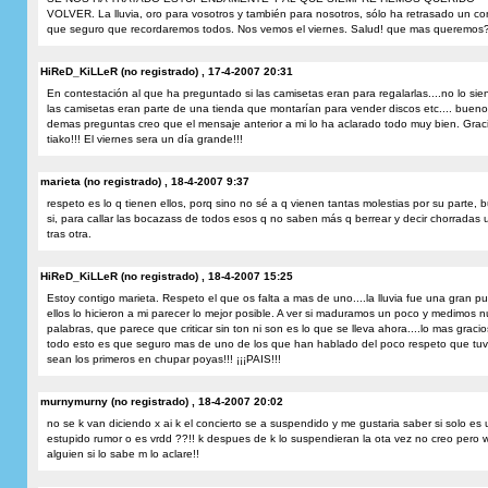
VOLVER. La lluvia, oro para vosotros y también para nosotros, sólo ha retrasado un co
que seguro que recordaremos todos. Nos vemos el viernes. Salud! que mas queremos
HiReD_KiLLeR (no registrado) , 17-4-2007 20:31
En contestación al que ha preguntado si las camisetas eran para regalarlas....no lo sien
las camisetas eran parte de una tienda que montarían para vender discos etc.... bueno 
demas preguntas creo que el mensaje anterior a mi lo ha aclarado todo muy bien. Grac
tiako!!! El viernes sera un día grande!!!
marieta (no registrado) , 18-4-2007 9:37
respeto es lo q tienen ellos, porq sino no sé a q vienen tantas molestias por su parte, 
si, para callar las bocazass de todos esos q no saben más q berrear y decir chorradas 
tras otra.
HiReD_KiLLeR (no registrado) , 18-4-2007 15:25
Estoy contigo marieta. Respeto el que os falta a mas de uno....la lluvia fue una gran pu
ellos lo hicieron a mi parecer lo mejor posible. A ver si maduramos un poco y medimos n
palabras, que parece que criticar sin ton ni son es lo que se lleva ahora....lo mas graci
todo esto es que seguro mas de uno de los que han hablado del poco respeto que tuv
sean los primeros en chupar poyas!!! ¡¡¡PAIS!!!
murnymurny (no registrado) , 18-4-2007 20:02
no se k van diciendo x ai k el concierto se a suspendido y me gustaria saber si solo es 
estupido rumor o es vrdd ??!! k despues de k lo suspendieran la ota vez no creo pero 
alguien si lo sabe m lo aclare!!