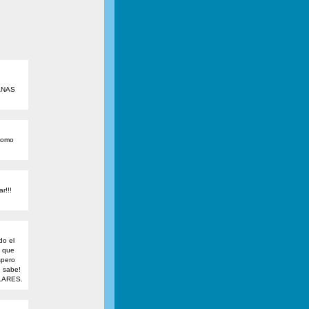
ANAS
 como
r!!!
do el
n que
spero
e sabe!
LARES.