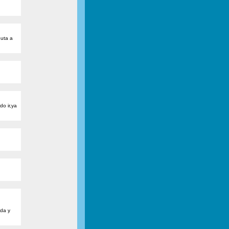
puta a
do ir,ya
ada y