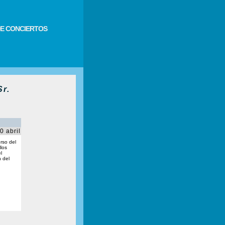
E CONCIERTOS
r.
0 abril
rso del
los
l
 del