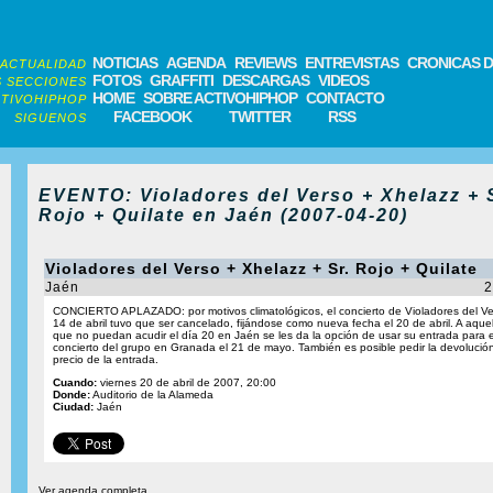
NOTICIAS
AGENDA
REVIEWS
ENTREVISTAS
CRONICAS D
ACTUALIDAD
FOTOS
GRAFFITI
DESCARGAS
VIDEOS
 SECCIONES
HOME
SOBRE ACTIVOHIPHOP
CONTACTO
TIVOHIPHOP
FACEBOOK
TWITTER
RSS
SIGUENOS
EVENTO: Violadores del Verso + Xhelazz + S
Rojo + Quilate en Jaén (2007-04-20)
Violadores del Verso + Xhelazz + Sr. Rojo + Quilate
Jaén
2
CONCIERTO APLAZADO: por motivos climatológicos, el concierto de Violadores del Ve
14 de abril tuvo que ser cancelado, fijándose como nueva fecha el 20 de abril. A aquel
que no puedan acudir el día 20 en Jaén se les da la opción de usar su entrada para e
concierto del grupo en Granada el 21 de mayo. También es posible pedir la devolución
precio de la entrada.
Cuando:
viernes 20 de abril de 2007, 20:00
Donde:
Auditorio de la Alameda
Ciudad:
Jaén
Ver agenda completa