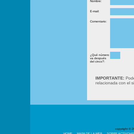
Nombre:
E-mail:
Comentario:
¿Qué número
va después
del cinco?:
IMPORTANTE:
Podé
relacionada con el 
copyright ©
HOME
MAPA DE LA WEB
SOBRE ACTIVOHI