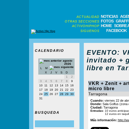
NOTICIAS
AGE
ACTUALIDAD
FOTOS
GRAFFI
OTRAS SECCIONES
HOME
SOBRE 
ACTIVOHIPHOP
FACEBOOK
SIGUENOS
CALENDARIO
EVENTO: VK
invitado + g
agosto
2026
libre en Ta
L
M
X
J
V
S
D
1
2
3
4
5
6
7
8
9
VKR + Zenit + art
10
11
12
13
14
15
16
micro libre
17
18
19
20
21
22
23
Tarragona
24
25
26
27
28
29
30
31
Cuando:
viernes 22 de abr
Donde:
Sala Golfus (zona d
Ciudad:
Tarragona
Entradas:
10 euros anticipa
BUSQUEDA
12 euros en taquil
Más información:
http://