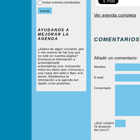
incluir eventos terminados
Ver agenda completa
AYUDANOS A
MEJORAR LA
COMENTARIOS
AGENDA
¿Sabes de algún concierto, jam
u otro evento de hip hop que
no esté en nuestra página?
Añadir un comentario:
Envíanos la información a
activohiphop@
activohiphop.com, incluyendo
Nombre:
todos los datos que conozcas y
una copia del cartel o flyer, si lo
tienes. Añadiremos la
E-mail:
información a la agenda tan
rápido como podamos.
Comentario:
¿Qué número
va después
del cinco?: