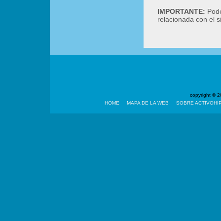
IMPORTANTE:
Podé
relacionada con el 
copyright ©
HOME
MAPA DE LA WEB
SOBRE ACTIVOHI