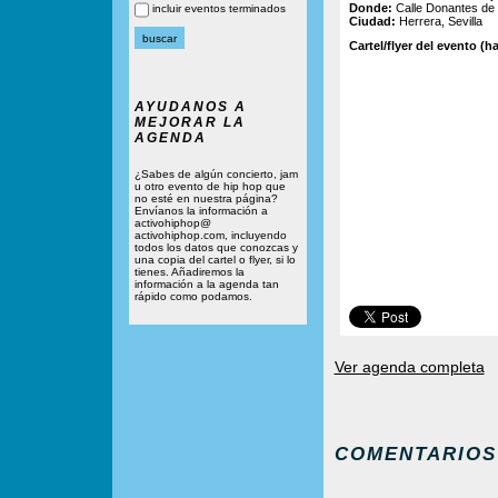
Donde:
Calle Donantes de 
incluir eventos terminados
Ciudad:
Herrera, Sevilla
Cartel/flyer del evento (ha
AYUDANOS A
MEJORAR LA
AGENDA
¿Sabes de algún concierto, jam
u otro evento de hip hop que
no esté en nuestra página?
Envíanos la información a
activohiphop@
activohiphop.com, incluyendo
todos los datos que conozcas y
una copia del cartel o flyer, si lo
tienes. Añadiremos la
información a la agenda tan
rápido como podamos.
Ver agenda completa
COMENTARIOS