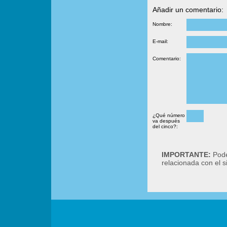
Añadir un comentario:
Nombre:
E-mail:
Comentario:
¿Qué número
va después
del cinco?:
IMPORTANTE:
Podé
relacionada con el 