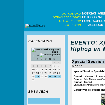
NOTICIAS
AGE
ACTUALIDAD
FOTOS
GRAFFI
OTRAS SECCIONES
HOME
SOBRE 
ACTIVOHIPHOP
FACEBOOK
SIGUENOS
CALENDARIO
EVENTO: Xp
Hiphop en 
agosto
2026
L
M
X
J
V
S
D
Xpecial Session
1
2
Madrid
3
4
5
6
7
8
9
10
11
12
13
14
15
16
Xpecial Session Spanish
17
18
19
20
21
22
23
Cuando:
viernes 12 de nov
24
25
26
27
28
29
30
Donde:
Sala Malandro (Corr
31
Ciudad:
Madrid
Entradas:
entrada libre (ma
Cartel/flyer del evento (ha
BUSQUEDA