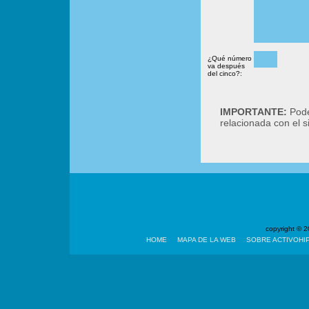
¿Qué número
va después
del cinco?:
IMPORTANTE:
Podé
relacionada con el 
copyright ©
HOME
MAPA DE LA WEB
SOBRE ACTIVOHI