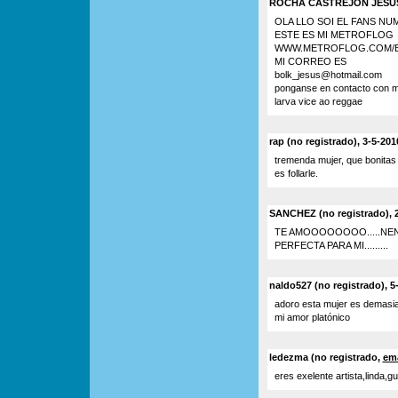
ROCHA CASTREJON JESUS C
OLA LLO SOI EL FANS 
ESTE ES MI METROFLOG
WWW.METROFLOG.COM/B
MI CORREO ES
bolk_jesus@hotmail.com
ponganse en contacto con m
larva vice ao reggae
rap (no registrado), 3-5-201
tremenda mujer, que bonitas
es follarle.
SANCHEZ (no registrado), 2
TE AMOOOOOOOO.....NENA E
PERFECTA PARA MI.........
naldo527 (no registrado), 5
adoro esta mujer es demasi
mi amor platónico
ledezma (no registrado,
ema
eres exelente artista,linda,g