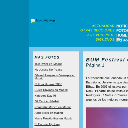
NOTIC
ACTUALIDAD
FOTO
OTRAS SECCIONES
HOME
ACTIVOHIPHOP
SIGUENOS
MAS FOTOS
BUM Festival 
Talib Kweli en Madrid
Página 1
No Justice No Peace
Dilated Peoples y Damages en
Es frecuente que, cuando un ar
Madrid
Barcelona. Un evento que des
Cultura Urbana 2008
Bilbao. En 2007 el festival p
Busta Rhymes en Madrid
Rock. El cartel no se limitó a 
Rodríguez, 7 Notas 7 Colores
Klubbers Day 08
algunos de los mejores momento
50 Cent en Madrid
Pharoahe Monch en Madrid
Alicia Keys en Madrid
Nas y Flowklorikos en Madrid
El Escorial Hip Hop