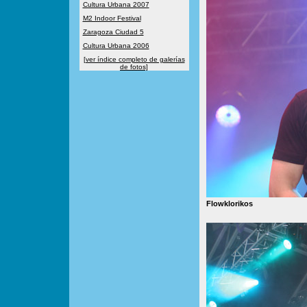
Cultura Urbana 2007
M2 Indoor Festival
Zaragoza Ciudad 5
Cultura Urbana 2006
[ver índice completo de galerías
de fotos]
Flowklorikos