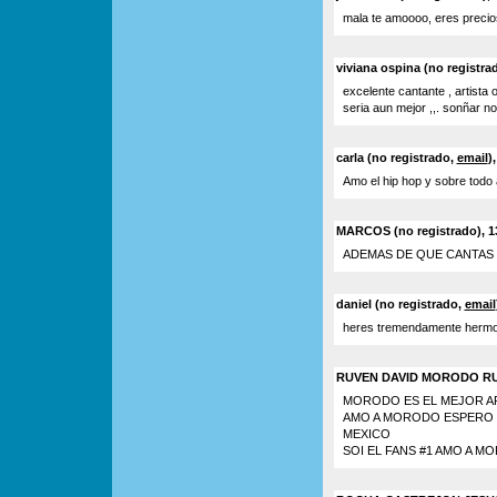
mala te amoooo, eres precio
viviana ospina (no registra
excelente cantante , artista o
seria aun mejor ,,. sonñar no
carla (no registrado,
email
)
Amo el hip hop y sobre todo a
MARCOS (no registrado), 13
ADEMAS DE QUE CANTAS
daniel (no registrado,
email
heres tremendamente herm
RUVEN DAVID MORODO RUIZ
MORODO ES EL MEJOR A
AMO A MORODO ESPERO 
MEXICO
SOI EL FANS #1 AMO A 