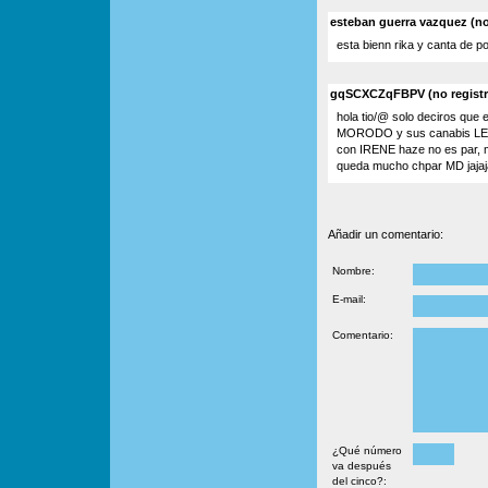
esteban guerra vazquez (no 
esta bienn rika y canta de p
gqSCXCZqFBPV (no registra
hola tio/@ solo deciros que e
MORODO y sus canabis LE
con IRENE haze no es par, m
queda mucho chpar MD jajajajaj
Añadir un comentario:
Nombre:
E-mail:
Comentario:
¿Qué número
va después
del cinco?: