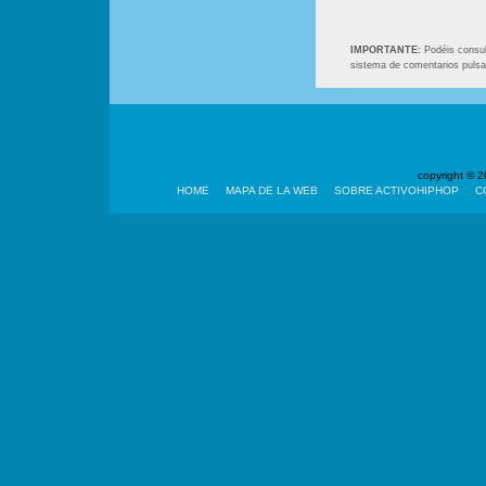
IMPORTANTE:
Podéis consult
sistema de comentarios puls
copyright ©
HOME
MAPA DE LA WEB
SOBRE ACTIVOHIPHOP
C