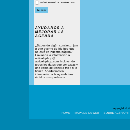
incluir eventos terminados
AYUDANOS A
MEJORAR LA
AGENDA
¿Sabes de algún concierto, jam
u otro evento de hip hop que
no esté en nuestra página?
Envíanos la información a
activohiphop@
activohiphop.com, incluyendo
todos los datos que conozcas y
una copia del cartel o flyer, si lo
tienes. Añadiremos la
información a la agenda tan
rápido como podamos.
copyright ©
HOME
MAPA DE LA WEB
SOBRE ACTIVOHI