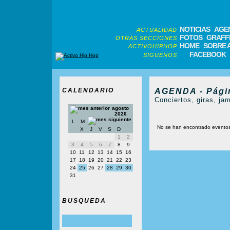
NOTICIAS
AGE
ACTUALIDAD
FOTOS
GRAFFI
OTRAS SECCIONES
HOME
SOBRE 
ACTIVOHIPHOP
FACEBOOK
SIGUENOS
CALENDARIO
AGENDA - Pági
Conciertos, giras, jam
agosto
2026
L
M
No se han encontrado evento
X
J
V
S
D
1
2
3
4
5
6
7
8
9
10
11
12
13
14
15
16
17
18
19
20
21
22
23
24
25
26
27
28
29
30
31
BUSQUEDA