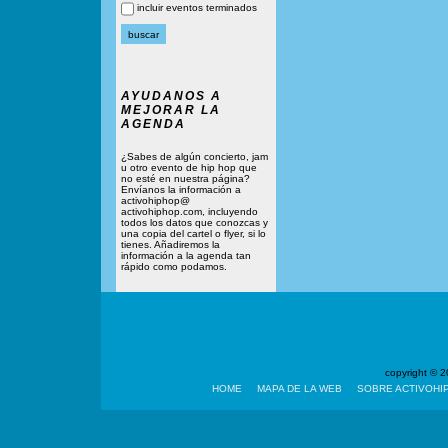
incluir eventos terminados
AYUDANOS A
MEJORAR LA
AGENDA
¿Sabes de algún concierto, jam
u otro evento de hip hop que
no esté en nuestra página?
Envíanos la información a
activohiphop@
activohiphop.com, incluyendo
todos los datos que conozcas y
una copia del cartel o flyer, si lo
tienes. Añadiremos la
información a la agenda tan
rápido como podamos.
copyright ©
HOME
MAPA DE LA WEB
SOBRE ACTIVOHI