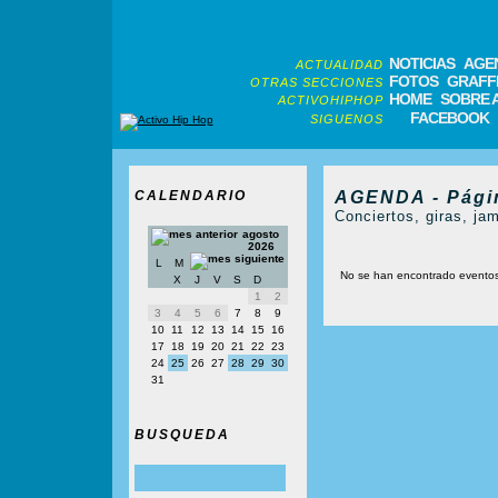
NOTICIAS
AGE
ACTUALIDAD
FOTOS
GRAFFI
OTRAS SECCIONES
HOME
SOBRE 
ACTIVOHIPHOP
FACEBOOK
SIGUENOS
CALENDARIO
AGENDA - Pági
Conciertos, giras, jam
agosto
2026
L
M
No se han encontrado evento
X
J
V
S
D
1
2
3
4
5
6
7
8
9
10
11
12
13
14
15
16
17
18
19
20
21
22
23
24
25
26
27
28
29
30
31
BUSQUEDA