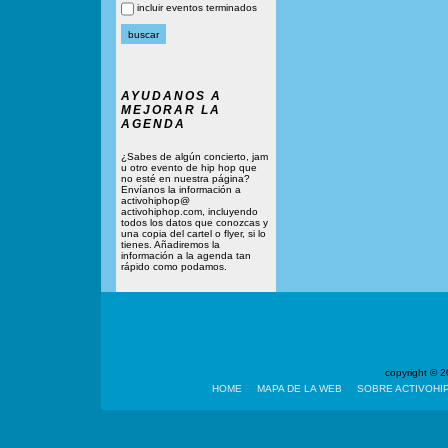
incluir eventos terminados
AYUDANOS A
MEJORAR LA
AGENDA
¿Sabes de algún concierto, jam
u otro evento de hip hop que
no esté en nuestra página?
Envíanos la información a
activohiphop@
activohiphop.com, incluyendo
todos los datos que conozcas y
una copia del cartel o flyer, si lo
tienes. Añadiremos la
información a la agenda tan
rápido como podamos.
copyright ©
HOME
MAPA DE LA WEB
SOBRE ACTIVOHI