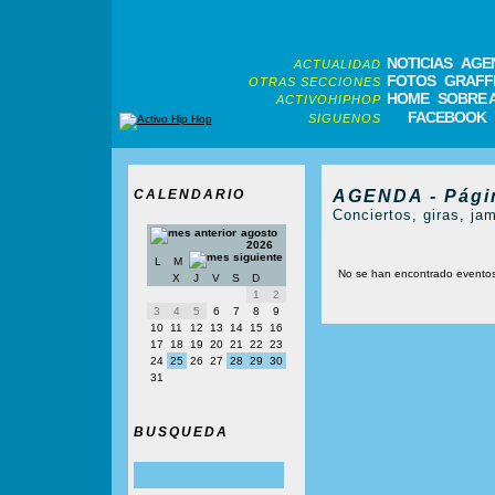
NOTICIAS
AGE
ACTUALIDAD
FOTOS
GRAFFI
OTRAS SECCIONES
HOME
SOBRE 
ACTIVOHIPHOP
FACEBOOK
SIGUENOS
CALENDARIO
AGENDA - Pági
Conciertos, giras, jam
agosto
2026
L
M
No se han encontrado evento
X
J
V
S
D
1
2
3
4
5
6
7
8
9
10
11
12
13
14
15
16
17
18
19
20
21
22
23
24
25
26
27
28
29
30
31
BUSQUEDA