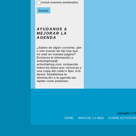
incluir eventos terminados
AYUDANOS A
MEJORAR LA
AGENDA
¿Sabes de algún concierto, jam
u otro evento de hip hop que
no esté en nuestra página?
Envíanos la información a
activohiphop@
activohiphop.com, incluyendo
todos los datos que conozcas y
una copia del cartel o flyer, si lo
tienes. Añadiremos la
información a la agenda tan
rápido como podamos.
copyright ©
HOME
MAPA DE LA WEB
SOBRE ACTIVOHI