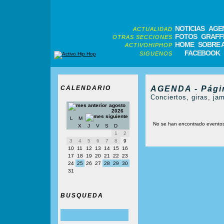
NOTICIAS
AGE
ACTUALIDAD
FOTOS
GRAFFI
OTRAS SECCIONES
HOME
SOBRE 
ACTIVOHIPHOP
FACEBOOK
SIGUENOS
CALENDARIO
AGENDA - Pági
Conciertos, giras, jam
agosto
2026
L
M
No se han encontrado evento
X
J
V
S
D
1
2
3
4
5
6
7
8
9
10
11
12
13
14
15
16
17
18
19
20
21
22
23
24
25
26
27
28
29
30
31
BUSQUEDA