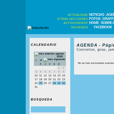
NOTICIAS
AGE
ACTUALIDAD
FOTOS
GRAFFI
OTRAS SECCIONES
HOME
SOBRE 
ACTIVOHIPHOP
FACEBOOK
SIGUENOS
CALENDARIO
AGENDA - Pági
Conciertos, giras, jam
agosto
2026
L
M
No se han encontrado evento
X
J
V
S
D
1
2
3
4
5
6
7
8
9
10
11
12
13
14
15
16
17
18
19
20
21
22
23
24
25
26
27
28
29
30
31
BUSQUEDA