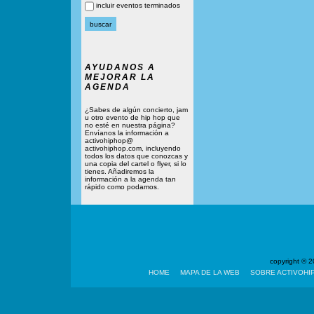
incluir eventos terminados
AYUDANOS A
MEJORAR LA
AGENDA
¿Sabes de algún concierto, jam
u otro evento de hip hop que
no esté en nuestra página?
Envíanos la información a
activohiphop@
activohiphop.com, incluyendo
todos los datos que conozcas y
una copia del cartel o flyer, si lo
tienes. Añadiremos la
información a la agenda tan
rápido como podamos.
copyright ©
HOME
MAPA DE LA WEB
SOBRE ACTIVOHI