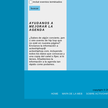
incluir eventos terminados
AYUDANOS A
MEJORAR LA
AGENDA
¿Sabes de algún concierto, jam
u otro evento de hip hop que
no esté en nuestra página?
Envíanos la información a
activohiphop@
activohiphop.com, incluyendo
todos los datos que conozcas y
una copia del cartel o flyer, si lo
tienes. Añadiremos la
información a la agenda tan
rápido como podamos.
copyright ©
HOME
MAPA DE LA WEB
SOBRE ACTIVOHI