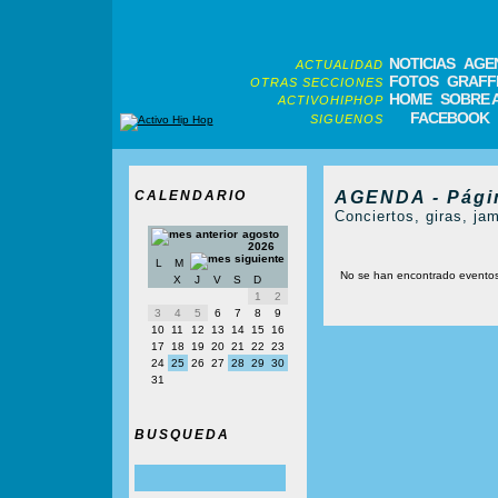
NOTICIAS
AGE
ACTUALIDAD
FOTOS
GRAFFI
OTRAS SECCIONES
HOME
SOBRE 
ACTIVOHIPHOP
FACEBOOK
SIGUENOS
CALENDARIO
AGENDA - Pági
Conciertos, giras, jam
agosto
2026
L
M
No se han encontrado evento
X
J
V
S
D
1
2
3
4
5
6
7
8
9
10
11
12
13
14
15
16
17
18
19
20
21
22
23
24
25
26
27
28
29
30
31
BUSQUEDA