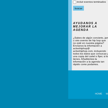
incluir eventos terminados
AYUDANOS A
MEJORAR LA
AGENDA
¿Sabes de algún concierto, ja
u otro evento de hip hop que
no esté en nuestra página?
Envíanos la información a
activohiphop@
activohiphop.com, incluyendo
todos los datos que conozcas 
una copia del cartel o flyer, si lo
tienes. Añadiremos la
información a la agenda tan
rápido como podamos.
HOME
M