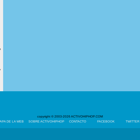
m
y
copyright © 2003-2026 ACTIVOHIPHOP.COM
APA DE LA WEB
SOBRE ACTIVOHIPHOP
CONTACTO
FACEBOOK
TWITTER