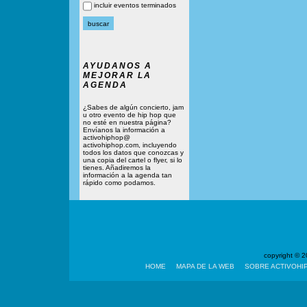
incluir eventos terminados
AYUDANOS A
MEJORAR LA
AGENDA
¿Sabes de algún concierto, jam
u otro evento de hip hop que
no esté en nuestra página?
Envíanos la información a
activohiphop@
activohiphop.com, incluyendo
todos los datos que conozcas y
una copia del cartel o flyer, si lo
tienes. Añadiremos la
información a la agenda tan
rápido como podamos.
copyright ©
HOME
MAPA DE LA WEB
SOBRE ACTIVOHI