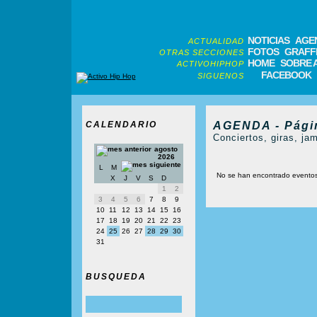
NOTICIAS
AGE
ACTUALIDAD
FOTOS
GRAFFI
OTRAS SECCIONES
HOME
SOBRE 
ACTIVOHIPHOP
FACEBOOK
SIGUENOS
CALENDARIO
AGENDA - Pági
Conciertos, giras, jam
agosto
2026
L
M
No se han encontrado evento
X
J
V
S
D
1
2
3
4
5
6
7
8
9
10
11
12
13
14
15
16
17
18
19
20
21
22
23
24
25
26
27
28
29
30
31
BUSQUEDA