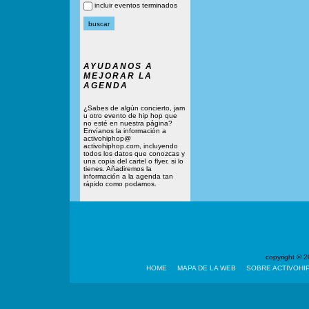
incluir eventos terminados
AYUDANOS A
MEJORAR LA
AGENDA
¿Sabes de algún concierto, jam
u otro evento de hip hop que
no esté en nuestra página?
Envíanos la información a
activohiphop@
activohiphop.com, incluyendo
todos los datos que conozcas y
una copia del cartel o flyer, si lo
tienes. Añadiremos la
información a la agenda tan
rápido como podamos.
copyright ©
HOME
MAPA DE LA WEB
SOBRE ACTIVOHI