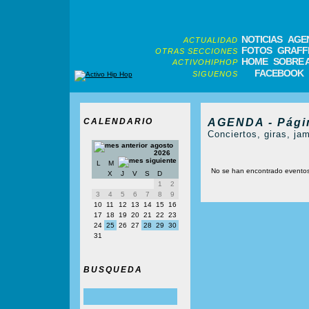
NOTICIAS
AGE
ACTUALIDAD
FOTOS
GRAFFI
OTRAS SECCIONES
HOME
SOBRE 
ACTIVOHIPHOP
FACEBOOK
SIGUENOS
CALENDARIO
AGENDA - Pági
Conciertos, giras, jam
agosto
2026
L
M
No se han encontrado evento
X
J
V
S
D
1
2
3
4
5
6
7
8
9
10
11
12
13
14
15
16
17
18
19
20
21
22
23
24
25
26
27
28
29
30
31
BUSQUEDA