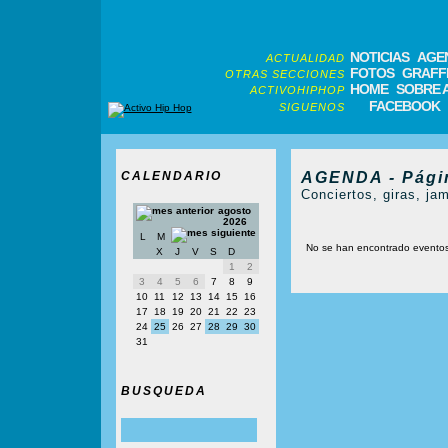
NOTICIAS
AGE
ACTUALIDAD
FOTOS
GRAFFI
OTRAS SECCIONES
HOME
SOBRE 
ACTIVOHIPHOP
FACEBOOK
SIGUENOS
CALENDARIO
AGENDA - Pági
Conciertos, giras, jam
agosto
2026
L
M
No se han encontrado evento
X
J
V
S
D
1
2
3
4
5
6
7
8
9
10
11
12
13
14
15
16
17
18
19
20
21
22
23
24
25
26
27
28
29
30
31
BUSQUEDA