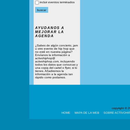
incluir eventos terminados
AYUDANOS A
MEJORAR LA
AGENDA
¿Sabes de algún concierto, jam
u otro evento de hip hop que
no esté en nuestra página?
Envíanos la información a
activohiphop@
activohiphop.com, incluyendo
todos los datos que conozcas y
una copia del cartel o flyer, si lo
tienes. Añadiremos la
información a la agenda tan
rápido como podamos.
copyright ©
HOME
MAPA DE LA WEB
SOBRE ACTIVOHI