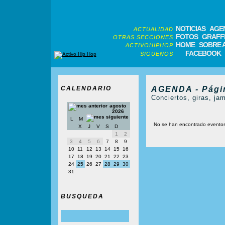
NOTICIAS
AGE
ACTUALIDAD
FOTOS
GRAFFI
OTRAS SECCIONES
HOME
SOBRE 
ACTIVOHIPHOP
FACEBOOK
SIGUENOS
CALENDARIO
AGENDA - Pági
Conciertos, giras, jam
agosto
2026
L
M
No se han encontrado evento
X
J
V
S
D
1
2
3
4
5
6
7
8
9
10
11
12
13
14
15
16
17
18
19
20
21
22
23
24
25
26
27
28
29
30
31
BUSQUEDA