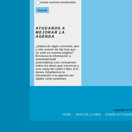
incluir eventos terminados
AYUDANOS A
MEJORAR LA
AGENDA
¿Sabes de algún concierto, jam
u otro evento de hip hop que
no esté en nuestra página?
Envíanos la información a
activohiphop@
activohiphop.com, incluyendo
todos los datos que conozcas y
una copia del cartel o flyer, si lo
tienes. Añadiremos la
información a la agenda tan
rápido como podamos.
copyright ©
HOME
MAPA DE LA WEB
SOBRE ACTIVOHI