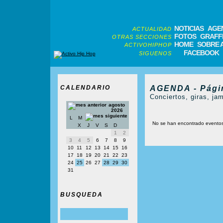
NOTICIAS
AGE
ACTUALIDAD
FOTOS
GRAFFI
OTRAS SECCIONES
HOME
SOBRE 
ACTIVOHIPHOP
FACEBOOK
SIGUENOS
CALENDARIO
AGENDA - Pági
Conciertos, giras, jam
agosto
2026
L
M
No se han encontrado evento
X
J
V
S
D
1
2
3
4
5
6
7
8
9
10
11
12
13
14
15
16
17
18
19
20
21
22
23
24
25
26
27
28
29
30
31
BUSQUEDA