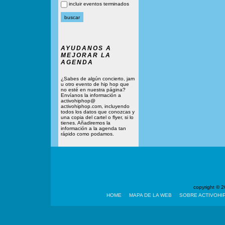
incluir eventos terminados
AYUDANOS A
MEJORAR LA
AGENDA
¿Sabes de algún concierto, jam
u otro evento de hip hop que
no esté en nuestra página?
Envíanos la información a
activohiphop@
activohiphop.com, incluyendo
todos los datos que conozcas y
una copia del cartel o flyer, si lo
tienes. Añadiremos la
información a la agenda tan
rápido como podamos.
copyright ©
HOME
MAPA DE LA WEB
SOBRE ACTIVOHI