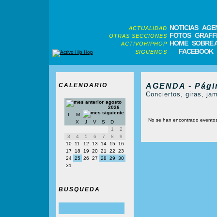
NOTICIAS
AGE
ACTUALIDAD
FOTOS
GRAFFI
OTRAS SECCIONES
HOME
SOBRE 
ACTIVOHIPHOP
FACEBOOK
SIGUENOS
CALENDARIO
AGENDA - Pági
Conciertos, giras, jam
agosto
2026
L
M
No se han encontrado evento
X
J
V
S
D
1
2
3
4
5
6
7
8
9
10
11
12
13
14
15
16
17
18
19
20
21
22
23
24
25
26
27
28
29
30
31
BUSQUEDA