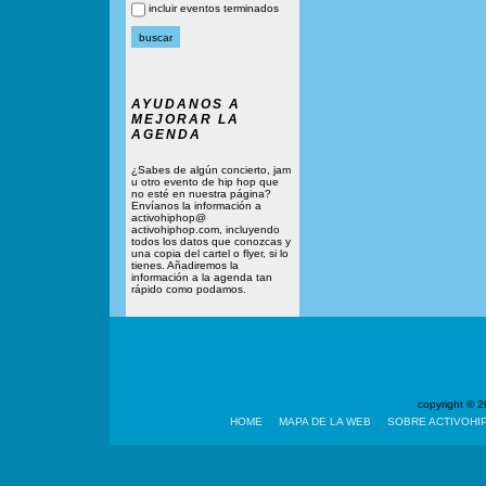
incluir eventos terminados
AYUDANOS A
MEJORAR LA
AGENDA
¿Sabes de algún concierto, jam
u otro evento de hip hop que
no esté en nuestra página?
Envíanos la información a
activohiphop@
activohiphop.com, incluyendo
todos los datos que conozcas y
una copia del cartel o flyer, si lo
tienes. Añadiremos la
información a la agenda tan
rápido como podamos.
copyright ©
HOME
MAPA DE LA WEB
SOBRE ACTIVOHI