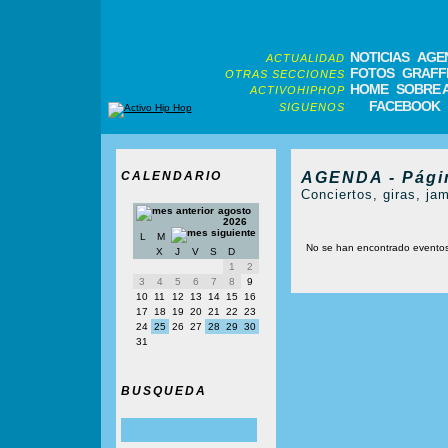
NOTICIAS
AGE
ACTUALIDAD
FOTOS
GRAFFI
OTRAS SECCIONES
HOME
SOBRE 
ACTIVOHIPHOP
FACEBOOK
SIGUENOS
CALENDARIO
AGENDA - Pági
Conciertos, giras, jam
agosto
2026
L
M
No se han encontrado evento
X
J
V
S
D
1
2
3
4
5
6
7
8
9
10
11
12
13
14
15
16
17
18
19
20
21
22
23
24
25
26
27
28
29
30
31
BUSQUEDA