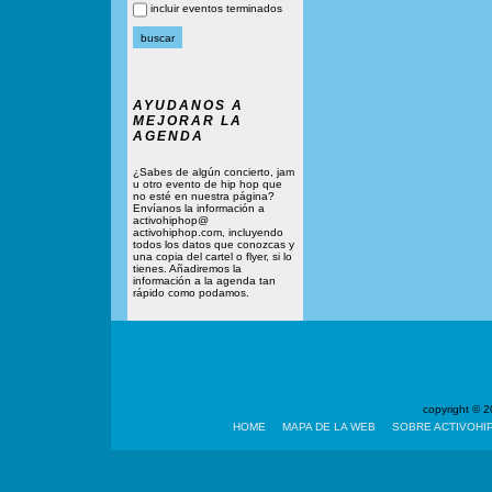
incluir eventos terminados
AYUDANOS A
MEJORAR LA
AGENDA
¿Sabes de algún concierto, jam
u otro evento de hip hop que
no esté en nuestra página?
Envíanos la información a
activohiphop@
activohiphop.com, incluyendo
todos los datos que conozcas y
una copia del cartel o flyer, si lo
tienes. Añadiremos la
información a la agenda tan
rápido como podamos.
copyright ©
HOME
MAPA DE LA WEB
SOBRE ACTIVOHI