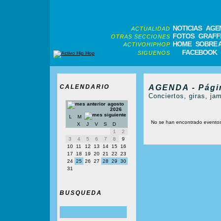
NOTICIAS
AGE
ACTUALIDAD
FOTOS
GRAFFI
OTRAS SECCIONES
HOME
SOBRE 
ACTIVOHIPHOP
FACEBOOK
SIGUENOS
CALENDARIO
AGENDA - Pági
Conciertos, giras, jam
agosto
2026
L
M
No se han encontrado evento
X
J
V
S
D
1
2
3
4
5
6
7
8
9
10
11
12
13
14
15
16
17
18
19
20
21
22
23
24
25
26
27
28
29
30
31
BUSQUEDA