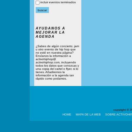
incluir eventos terminados
AYUDANOS A
MEJORAR LA
AGENDA
¿Sabes de algún concierto, jam
u otro evento de hip hop que
no esté en nuestra página?
Envíanos la información a
activohiphop@
activohiphop.com, incluyendo
todos los datos que conozcas y
una copia del cartel o flyer, si lo
tienes. Añadiremos la
información a la agenda tan
rápido como podamos.
copyright ©
HOME
MAPA DE LA WEB
SOBRE ACTIVOHI