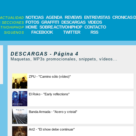
NOTICIAS
AGENDA
REVIEWS
ENTREVISTAS
CRONICAS D
ACTUALIDAD
FOTOS
GRAFFITI
DESCARGAS
VIDEOS
 SECCIONES
HOME
SOBRE ACTIVOHIPHOP
CONTACTO
TIVOHIPHOP
FACEBOOK
TWITTER
RSS
SIGUENOS
DESCARGAS - Página 4
Maquetas, MP3s promocionales, snippets, vídeos...
ZPU - "Camino sólo (vídeo)"
El Roko - "Early reflections"
Banda Armada - "Acero y cristal"
Art2 - "El show debe continuar"