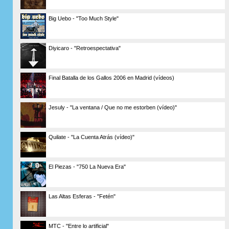
Big Uebo - "Too Much Style"
Diyicaro - "Retroespectativa"
Final Batalla de los Gallos 2006 en Madrid (vídeos)
Jesuly - "La ventana / Que no me estorben (vídeo)"
Quilate - "La Cuenta Atrás (vídeo)"
El Piezas - "750 La Nueva Era"
Las Altas Esferas - "Fetén"
MTC - "Entre lo artificial"