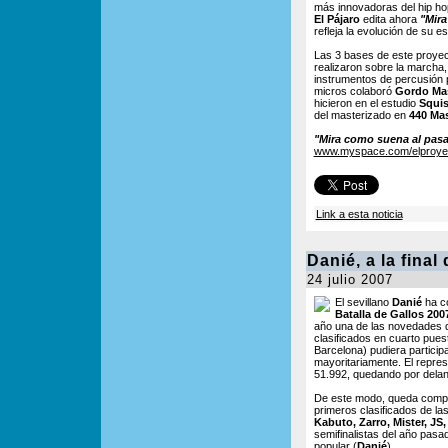
más innovadoras del hip ho
El Pájaro
edita ahora
"Mira
refleja la evolución de su es
Las 3 bases de este proyect
realizaron sobre la marcha,
instrumentos de percusión p
micros colaboró
Gordo Ma
hicieron en el estudio
Squi
del masterizado en
440 Mas
"Mira como suena al pasar
www.myspace.com/elproyec
Link a esta noticia
Danié, a la final
24 julio 2007
El sevillano
Danié
ha co
Batalla de Gallos 200
año una de las novedades de
clasificados en cuarto puest
Barcelona) pudiera participar
mayoritariamente. El repres
51.992, quedando por dela
De este modo, queda completa
primeros clasificados de las
Kabuto, Zarro, Mister, JS
semifinalistas del año pasa
popular (
Danié
).