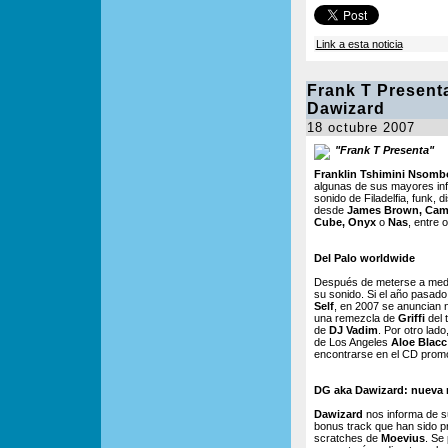
Link a esta noticia
Frank T Present
Dawizard
18 octubre 2007
"Frank T Presenta"
Franklin Tshimini Nsomb
algunas de sus mayores inf
sonido de Filadelfia, funk,
desde
James Brown, Cam
Cube, Onyx
o
Nas
, entre 
Del Palo worldwide
Después de meterse a media 
su sonido. Si el año pasad
Self
, en 2007 se anuncian 
una remezcla de
Griffi
del 
de
DJ Vadim
. Por otro lad
de Los Angeles
Aloe Blacc
encontrarse en el CD prom
DG aka Dawizard: nueva
Dawizard
nos informa de 
bonus track que han sido 
scratches de
Moevius
. Se