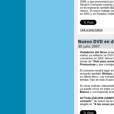
2008, y que presentará po
Skratch Comando estarán 
se incorporarán también
DJ
mixers. El nuevo trabajo se
en 2001 y en Estados Unid
Link a esta noticia
Nuevo DVD en di
30 julio 2007
Violadores del Verso
prepa
maños ya editaron un DVD
conciertos en 2002. Ahora h
temas de
"Vivir para conta
Promusicae
y que consigui
El concierto tendrá lugar en
actuarán también
Xhelazz
su último disco. Las entra
tiendas Tipo de todo el país
En otras noticias relaciona
ya puede verse en webs 
Blanco
y corresponde al 
ACTUALIZACION (10/8/07
contarlo"
, de nuevo de la 
elegido es
"A las cosas p