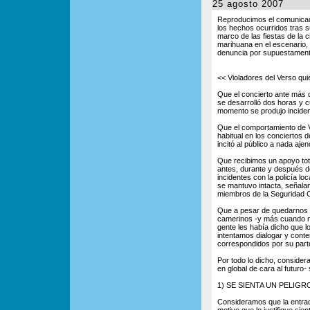
25 agosto 2007
Reproducimos el comunica
los hechos ocurridos tras 
marco de las fiestas de la
marihuana en el escenario, 
denuncia por supuestamente 
<< Violadores del Verso qui
Que el concierto ante más 
se desarrolló dos horas y 
momento se produjo inciden
Que el comportamiento de Vi
habitual en los conciertos 
incitó al público a nada aje
Que recibimos un apoyo tota
antes, durante y después de
incidentes con la policía lo
se mantuvo intacta, señala
miembros de la Seguridad C
Que a pesar de quedarnos es
camerinos -y más cuando no
gente les había dicho que l
intentamos dialogar y conte
correspondidos por su part
Por todo lo dicho, conside
en global de cara al futuro-
1) SE SIENTA UN PELI
Consideramos que la entrad