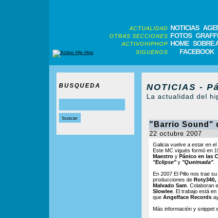
NOTICIAS
AGE
ACTUALIDAD
FOTOS
GRAFFI
OTRAS SECCIONES
HOME
SOBRE 
ACTIVOHIPHOP
FACEBOOK
SIGUENOS
BUSQUEDA
NOTICIAS - Pá
La actualidad del hi
"Barrio Sound" d
22 octubre 2007
Galicia vuelve a estar en e
Este MC vigués formó en 
Maestro
y
Pánico en las C
"Eclipse"
y
"Queimada"
.
En 2007 El Pillo nos trae su
producciones de
Roty340, 
Malvado Sam
. Colaboran 
Slowlee
. El trabajo está en
que
Angelface Records
ay
Más información y snippet