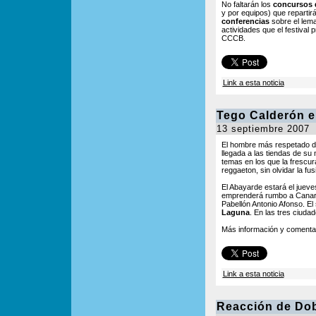
No faltarán los
concursos 
y por equipos) que reparti
conferencias
sobre el lema
actividades que el festival 
CCCB.
Link a esta noticia
Tego Calderón 
13 septiembre 2007
El hombre más respetado de
llegada a las tiendas de su
temas en los que la frescur
reggaeton, sin olvidar la fu
El Abayarde estará el juev
emprenderá rumbo a Canari
Pabellón Antonio Afonso. El
Laguna
. En las tres ciud
Más información y comentar
Link a esta noticia
Reacción de Dob