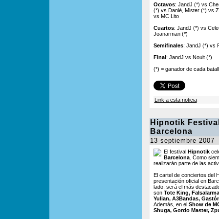
Octavos
: JandJ (*) vs Che
(*) vs Danié, Mister (*) vs 
vs MC Lito
Cuartos
: JandJ (*) vs Cele
Joanarman (*)
Semifinales
: JandJ (*) vs
Final
: JandJ vs Noult (*)
(*) = ganador de cada batal
Link a esta noticia
Hipnotik Festiva
Barcelona
13 septiembre 2007
El festival
Hipnotik
cel
Barcelona
. Como siemp
realizarán parte de las acti
El cartel de conciertos del
presentación oficial en Bar
lado, será el más destacado
son
Tote King, Falsalarma
Yulian, A3Bandas, Gastó
Además, en el
Show de M
Shuga, Gordo Master, Zp