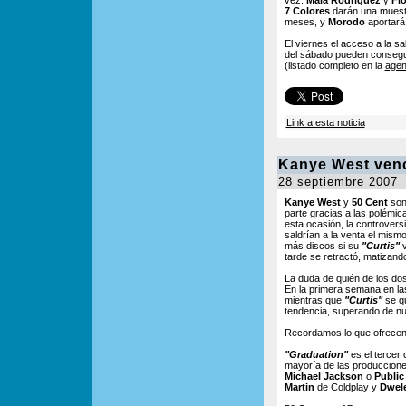
vez.
Mala Rodríguez
y
Fl
7 Colores
darán una muestr
meses, y
Morodo
aportará 
El viernes el acceso a la sa
del sábado pueden consegui
(listado completo en la
age
Link a esta noticia
Kanye West venc
28 septiembre 2007
Kanye West
y
50 Cent
son
parte gracias a las polémi
esta ocasión, la controver
saldrían a la venta el mism
más discos si su
"Curtis"
v
tarde se retractó, matizand
La duda de quién de los dos 
En la primera semana en la
mientras que
"Curtis"
se qu
tendencia, superando de nu
Recordamos lo que ofrecen 
"Graduation"
es el tercer 
mayoría de las produccion
Michael Jackson
o
Publi
Martin
de Coldplay y
Dwel