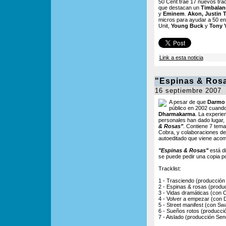
50 Cent trae 17 nuevos tr
que destacan un
Timbalan
y
Eminem
.
Akon, Justin 
micros para ayudar a 50 en
Unit,
Young Buck
y
Tony 
Link a esta noticia
"Espinas & Ros
16 septiembre 2007
A pesar de que
Darmo
público en 2002 cuand
Dharmakarma
. La experie
personales han dado lugar, 
& Rosas"
. Contiene 7 tem
Cobra, y colaboraciones d
autoeditado que viene aco
"Espinas & Rosas"
está d
se puede pedir una copia p
Tracklist:
1 - Trasciendo (producción
2 - Espinas & rosas (prod
3 - Vidas dramáticas (con
4 - Volver a empezar (con 
5 - Street manifest (con S
6 - Sueños rotos (producci
7 - Aislado (producción Sen