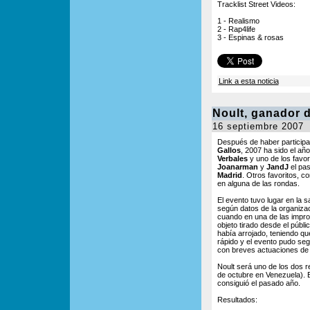
Tracklist Street Videos:
1 - Realismo
2 - Rap4life
3 - Espinas & rosas
Link a esta noticia
Noult, ganador d
16 septiembre 2007
Después de haber participa
Gallos
, 2007 ha sido el añ
Verbales
y uno de los favor
Joanarman
y
JandJ
el pas
Madrid
. Otros favoritos, 
en alguna de las rondas.
El evento tuvo lugar en la s
según datos de la organizac
cuando en una de las impr
objeto tirado desde el públi
había arrojado, teniendo qu
rápido y el evento pudo seg
con breves actuaciones d
Noult será uno de los dos re
de octubre en Venezuela). E
consiguió el pasado año.
Resultados: