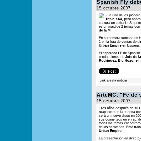
Spanish Fly deb
15 octubre 2007
Fue uno de los pionero
Triple XXX
, pero ahora
carrera en solitario. Su pr
es un maxi de 2 temas con 
de la M
.
En su primera semana en la
1 en la lista de ventas de s
Urban Empire
en España.
El esperado LP de Spanish 
producciones de
Jefe de l
Rodríguez
.
Big Hozone
ha
Link a esta noticia
ArteMC: "Fe de 
15 octubre 2007
Tres años después de su 
reaparece en la escena co
será un nuevo disco en 200
sus comienzos en el rap, de
todos los temas encontram
de los scratches. Este traba
Urban Empire
.
La presentación en directo