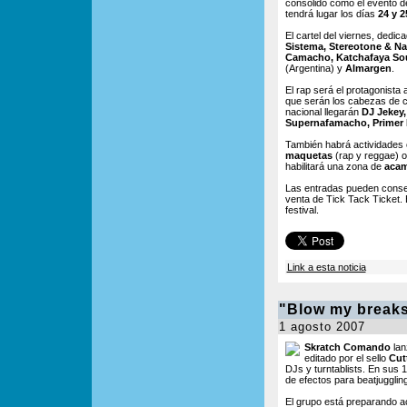
consolidó como el evento d
tendrá lugar los días
24 y 2
El cartel del viernes, dedic
Sistema, Stereotone & Na
Camacho, Katchafaya Soun
(Argentina) y
Almargen
.
El rap será el protagonista
que serán los cabezas de ca
nacional llegarán
DJ Jekey,
Supernafamacho, Primer
También habrá actividade
maquetas
(rap y reggae) 
habilitará una zona de
acam
Las entradas pueden conseg
venta de Tick Tack Ticket. 
festival.
Link a esta noticia
"Blow my breaks
1 agosto 2007
Skratch Comando
la
editado por el sello
Cut
DJs y turntablists. En sus 
de efectos para beatjugglin
El grupo está preparando a