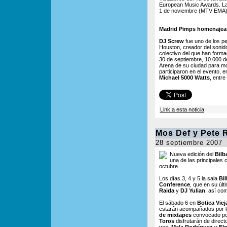
European Music Awards. Las
1 de noviembre (MTV EMA) 
Madrid Pimps homenajea
DJ Screw
fue uno de los pe
Houston, creador del sonid
colectivo del que han form
30 de septiembre, 10.000 de
Arena de su ciudad para mos
participaron en el evento, 
Michael 5000 Watts
, entre
Link a esta noticia
Mos Def y Pete R
28 septiembre 2007
Nueva edición del
Bilb
una de las principales 
octubre.
Los días 3, 4 y 5 la sala
Bi
Conference
, que en su últ
Raida
y
DJ Yulian
, así co
El sábado 6 en
Botica Viej
estarán acompañados por l
de mixtapes
convocado por 
Toros
disfrutarán de direc