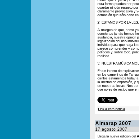
motivo que lo justifique sie
esta forma pueden ser poten
guardar ningún respeto por 
claramente provocativa y v
actuación que sólo cabe cal
2) ESTAMOS POR LA LEG
Al margen de que, como ya 
conciertos jamás hemos he
sustancia, nuestra opnión p
legalización del uso indivi
individuo para que haga lo 
parece comprender y compar
políticos y, sobre todo, pol
realidad.
3) NUESTRA MÚSICA MO
En un intento de explicarn
en los camerinos de Tarrag
ciertos estamentos todavía
la libertad de expresión, 
en nuestras letras. Nos se
que no es de recibo que en 
Link a esta noticia
Almarap 2007
17 agosto 2007
Llega la nueva edición del
A