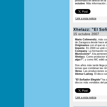
presentará en directo en la
octubre
. Más información:
Link a esta noticia
Xhelazz: "El So
15 octubre 2007
Mario Celimendiz
, más c
de Zaragoza desde hace añ
Originarios
con el que es 
Imperio
. En 2000 se unió 
Company
. La formación r
Municcione"
. A la pertene
Xhelazz
. Como productor l
algo?"
, y como MC editó u
Dos años más tarde llega po
temas que combinan las ri
Verso
. Las producciones 
Abmur Laineg
. El disco 
"El Soñador Elegido"
ha c
discos más vendidos del paí
Link a esta noticia