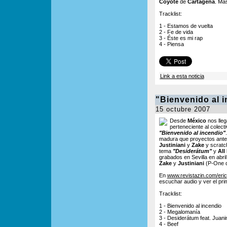
Coyote
de
Cartagena
. Má
Tracklist:
1 - Estamos de vuelta
2 - Fe de vida
3 - Éste es mi rap
4 - Piensa
Link a esta noticia
"Bienvenido al i
15 octubre 2007
Desde
México
nos lleg
perteneciente al colect
"Bienvenido al incendio"
madura que proyectos ante
Justiniani
y
Zake
y scratc
tema
"Desiderátum"
y
All
grabados en Sevilla en abr
Zake
y
Justiniani
(P-One de
En
www.revistazin.com/eric
escuchar audio y ver el pr
Tracklist:
1 - Bienvenido al incendio
2 - Megalomanía
3 - Desiderátum feat. Juan
4 - Beef