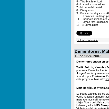
5 - Tino Magíster Ludi
6 - Los niños son felices
7 - Mi parte del pastel
8 - Dile que no
9 - Back in the days feat. Al
10 - El dolor es un droga p
11 - Cuando la miel no era
12 - Somos feat. Justiniani
13 - El último blues
Link a esta noticia
Dementores, Mal
15 octubre 2007
Dementores entran en es
Trafik, Dekoh, Karvoh
y
D
presentación es inminente
Jorge Gascón
y masteriz
firmadas por
Equisman, Es
este proyecto. Más info:
ww
Mala Rodríguez y Violado
La buena acogida de los d
verse reflejada en nominac
mercado musical internacio
Mejor Álbum de Música Urb
Urbana y a los
MTV Europ
Violadores del Verso tambié