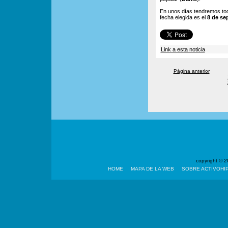
En unos días tendremos todo
fecha elegida es el
8 de se
Link a esta noticia
Página anterior
copyright ©
HOME
MAPA DE LA WEB
SOBRE ACTIVOHI