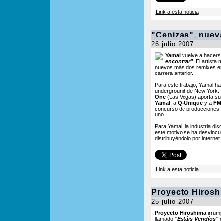
Link a esta noticia
"Cenizas", nuev
26 julio 2007
Yamal
vuelve a hacers
encontrar"
. El artista
nuevos más dos remixes en 
carrera anterior.
Para este trabajo, Yamal h
underground de New York:
One
(Las Vegas) aporta sus
Yamal
, a
Q-Unique
y a
FM
concurso de producciones 
uno.
Para Yamal, la industria disc
este motivo se ha desvincula
distribuyéndolo por interne
Link a esta noticia
Proyecto Hirosh
25 julio 2007
Proyecto Hiroshima
irrump
llamado
"Estáis Vendíos"
c