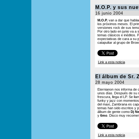
M.O.P. y sus nu
16 junio 2004
M.O.P.
van a dar que hablar
los próximos meses. El pri
versiones rock de sus tem
Por otro lado en junio va a s
temas clásicos e inéditos.
expectativas de cara a su 
catapultar al grupo de Brow
Link a esta noticia
El álbum de Sr. 
28 mayo 2004
Eternianon nos informa de 
unos días. Después de su
frescura, llega el LP. Se ll
funky y jazz con momentos 
del maxi, Zambrana es capa
temas han sido escritos y 
álbum de gente como
Dj N
y
6mo
. Disco muy recome
Link a esta noticia