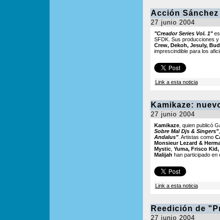
Acción Sánchez 
27 junio 2004
"Creador Series Vol. 1"
es
SFDK. Sus producciones y 
Crew, Dekoh, Jesuly, Buda
imprescindible para los afic
Link a esta noticia
Kamikaze: nuevo
27 junio 2004
Kamikaze
, quien publicó G
Sobre Mal Djs & Singers"
Andalus"
. Artistas como
C
Monsieur Lezard & Herma
Mystic
,
Yuma, Frisco Kid
Malijah
han participado en e
Link a esta noticia
Reedición de "Pr
27 junio 2004