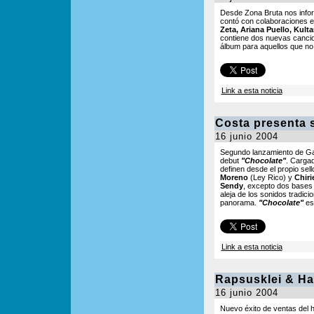
Desde Zona Bruta nos infor
contó con colaboraciones 
Zeta, Ariana Puello, Kult
contiene dos nuevas canci
álbum para aquellos que no 
Link a esta noticia
Costa presenta 
16 junio 2004
Segundo lanzamiento de Ga
debut
"Chocolate"
. Cargad
definen desde el propio sel
Moreno
(Ley Rico) y
Chiri
Sendy
, excepto dos bases
aleja de los sonidos tradic
panorama.
"Chocolate"
est
Link a esta noticia
Rapsusklei & Haz
16 junio 2004
Nuevo éxito de ventas del 