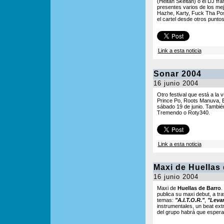
(Heltah Skeltah) o el DJ fr
presentes varios de los me
Hazhe, Karty, Fuck Tha Pos
el cartel desde otros punt
Link a esta noticia
Sonar 2004
16 junio 2004
Otro festival que está a la 
Prince Po, Roots Manuva, Bu
sábado 19 de junio. También
Tremendo o Roty340.
Link a esta noticia
Maxi de Huellas
16 junio 2004
Maxi de
Huellas de Barro
.
publica su maxi debut, a tra
temas:
"A.I.T.O.R."
,
"Levan
instrumentales, un beat ext
del grupo habrá que esperar