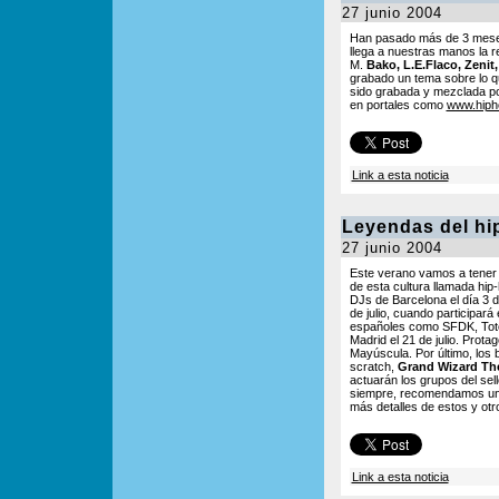
27 junio 2004
Han pasado más de 3 meses 
llega a nuestras manos la r
M.
Bako, L.E.Flaco, Zenit
grabado un tema sobre lo q
sido grabada y mezclada p
en portales como
www.hiph
Link a esta noticia
Leyendas del hi
27 junio 2004
Este verano vamos a tener 
de esta cultura llamada hip
DJs de Barcelona el día 3 de
de julio, cuando participará
españoles como SFDK, Tote K
Madrid el 21 de julio. Prot
Mayúscula. Por último, los 
scratch,
Grand Wizard Th
actuarán los grupos del sell
siempre, recomendamos un 
más detalles de estos y otr
Link a esta noticia