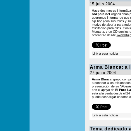
15 julio 2004
Hace dos meses informáb
hhzpain.net
organizaban pa
queremos informar de que d
hip-hop (con sus fallos y s
motivo de alegría para todo
felicitación para ellos. Con
Montana, y un CD con los 
obtenerse desde
www.hhzpa
Link a esta noticia
Arma Blanca: a l
27 junio 2004
Arma Blanca
, grupo comp
a conocer a los aficionados
presentación de su
"Poesía
con el apoyo de
El Puto L
está a la venta desde el 24
puede descargar un tema 
Link a esta noticia
Tema dedicado a