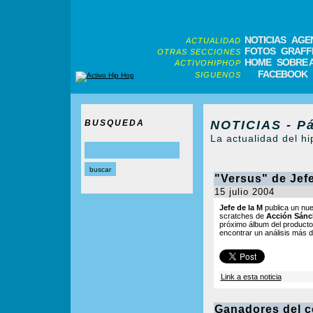
NOTICIAS
AGE
ACTUALIDAD
FOTOS
GRAFFI
OTRAS SECCIONES
HOME
SOBRE 
ACTIVOHIPHOP
FACEBOOK
SIGUENOS
BUSQUEDA
NOTICIAS - Pá
La actualidad del hi
"Versus" de Jefe
15 julio 2004
Jefe de la M
publica un nu
scratches de
Acción Sánc
próximo álbum del producto
encontrar un análisis más d
Link a esta noticia
Ganadores del 