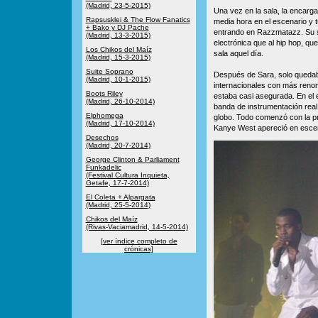
(Madrid, 23-5-2015)
Una vez en la sala, la encarga
Rapsusklei & The Flow Fanatics
media hora en el escenario y t
+ Bako y DJ Pache
entrando en Razzmatazz. Su s
(Madrid, 13-3-2015)
electrónica que al hip hop, qu
Los Chikos del Maíz
sala aquel día.
(Madrid, 15-3-2015)
Suite Soprano
Después de Sara, solo quedab
(Madrid, 10-1-2015)
internacionales con más renom
Boots Riley
estaba casi asegurada. En el 
(Madrid, 26-10-2014)
banda de instrumentación rea
Elphomega
globo. Todo comenzó con la p
(Madrid, 17-10-2014)
Kanye West apereció en escena
Desechos
(Madrid, 20-7-2014)
George Clinton & Parliament
Funkadelic
(Festival Cultura Inquieta,
Getafe, 17-7-2014)
El Coleta + Alpargata
(Madrid, 25-5-2014)
Chikos del Maíz
(Rivas-Vaciamadrid, 14-5-2014)
[ver índice completo de
crónicas]