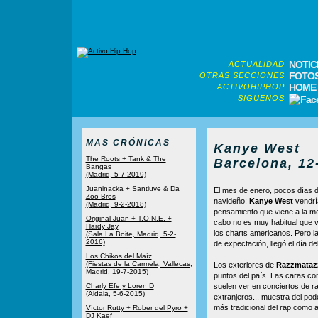
NOTIC
ACTUALIDAD
FOTO
OTRAS SECCIONES
HOME
ACTIVOHIPHOP
SIGUENOS
MAS CRÓNICAS
Kanye West
The Roots + Tank & The
Barcelona, 12
Bangas
(Madrid, 5-7-2019)
Juaninacka + Santiuve & Da
El mes de enero, pocos días d
Zoo Bros
navideño:
Kanye West
vendría
(Madrid, 9-2-2018)
pensamiento que viene a la men
Original Juan + T.O.N.E. +
cabo no es muy habitual que vi
Hardy Jay
los charts americanos. Pero l
(Sala La Boite, Madrid, 5-2-
2016)
de expectación, llegó el día d
Los Chikos del Maíz
(Fiestas de la Carmela, Vallecas,
Los exteriores de
Razzmataz
Madrid, 19-7-2015)
puntos del país. Las caras con
Charly Efe y Loren D
suelen ver en conciertos de ra
(Aldaia, 5-6-2015)
extranjeros... muestra del pod
más tradicional del rap como 
Víctor Rutty + Rober del Pyro +
DJ Kaef