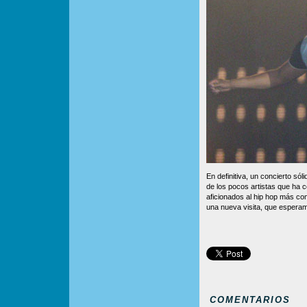
En definitiva, un concierto só
de los pocos artistas que ha c
aficionados al hip hop más co
una nueva visita, que esperam
COMENTARIOS