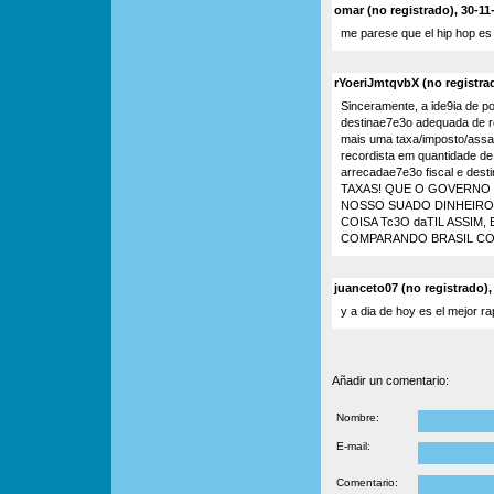
omar (no registrado), 30-11
me parese que el hip hop es 
rYoeriJmtqvbX (no registrad
Sinceramente, a ide9ia de p
destinae7e3o adequada de 
mais uma taxa/imposto/assal
recordista em quantidade de 
arrecadae7e3o fiscal e dest
TAXAS! QUE O GOVERNO 
NOSSO SUADO DINHEIRO
COISA Tc3O daTIL ASSIM,
COMPARANDO BRASIL COM
juanceto07 (no registrado),
y a dia de hoy es el mejor rap
Añadir un comentario:
Nombre:
E-mail:
Comentario: