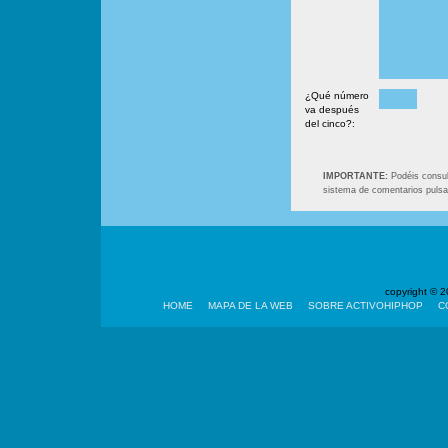
¿Qué número
va después
del cinco?:
IMPORTANTE:
Podéis consult
sistema de comentarios puls
copyright ©
HOME
MAPA DE LA WEB
SOBRE ACTIVOHIPHOP
C