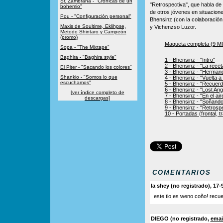
Sr. Zambrana - "Crónicas de un
"Retrospectiva", que habla de 
bohemio"
de otros jóvenes en situacione
Pou - "Configuración personal"
Bhensinz (con la colaboración
Maxis de Soultime, Eklihpse,
y Vichenzso Luzor.
Metodo Shintaro y Campeón
(promo)
Maqueta completa (9 MP
Sopa - "The Mixtape"
Baghira - "Baghira style"
1 - Bhensinz - "Intro"
2 - Bhensinz - "La recet
El Piter - "Sacando los colores"
3 - Bhensinz - "Hermano
Shankio - "Somos lo que
4 - Bhensinz - "Vuelta 
escuchamos"
5 - Bhensinz - "Recuer
6 - Bhensinz - "Lost Ang
[ver índice completo de
7 - Bhensinz - "En el air
descargas]
8 - Bhensinz - "Soñando
9 - Bhensinz - "Retrosp
10 - Portadas (frontal, tr
COMENTARIOS
la shey (no registrado), 17-
este tio es weno coño! recue
DIEGO (no registrado,
emai