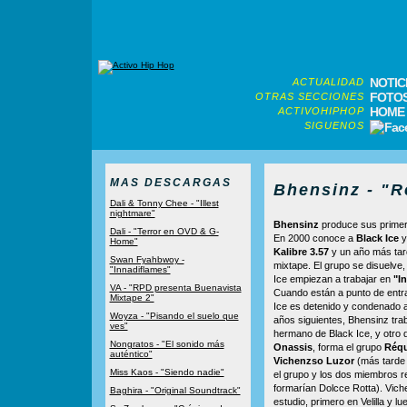
NOTIC
ACTUALIDAD
FOTO
OTRAS SECCIONES
HOME
ACTIVOHIPHOP
SIGUENOS
MAS DESCARGAS
Bhensinz - "R
Dali & Tonny Chee - "Illest
nightmare"
Bhensinz
produce sus primer
Dali - "Terror en OVD & G-
En 2000 conoce a
Black Ice
Home"
Kalibre 3.57
y un año más tar
Swan Fyahbwoy -
mixtape. El grupo se disuelve
"Innadiflames"
Ice empiezan a trabajar en
"I
VA - "RPD presenta Buenavista
Cuando están a punto de entra
Mixtape 2"
Ice es detenido y condenado a
Woyza - "Pisando el suelo que
años siguientes, Bhensinz tra
ves"
hermano de Black Ice, y otro
Nongratos - "El sonido más
Onassis
, forma el grupo
Réq
auténtico"
Vichenzso Luzor
(más tarde
Miss Kaos - "Siendo nadie"
el grupo y los dos miembros r
formarían Dolcce Rotta). Vic
Baghira - "Original Soundtrack"
estudio, primero en Velilla y l