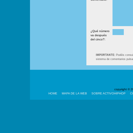
¿Qué número
va después
del cinco?:
IMPORTANTE:
Podéis consult
sistema de comentarios puls
copyright ©
HOME
MAPA DE LA WEB
SOBRE ACTIVOHIPHOP
C