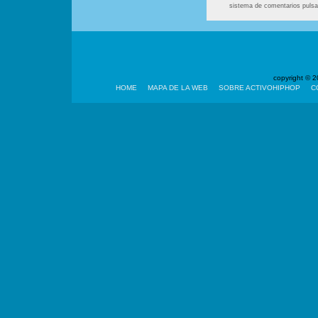
sistema de comentarios puls
copyright ©
HOME
MAPA DE LA WEB
SOBRE ACTIVOHIPHOP
C