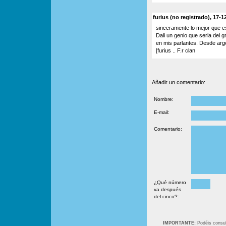
furius (no registrado), 17-1
sinceramente lo mejor que 
Dali un genio que seria del 
en mis parlantes. Desde argent
[furius .. F.r clan
Añadir un comentario:
Nombre:
E-mail:
Comentario:
¿Qué número
va después
del cinco?:
IMPORTANTE:
Podéis consult