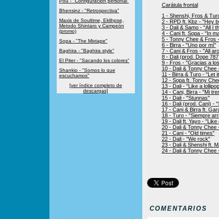
Pou - "Configuración personal"
Carátula frontal
Bhensinz - "Retrospectiva"
1 - Shenshi, Fros & Tur
Maxis de Soultime, Eklihpse,
2 - RPD ft. Kbz - "Hey b
Metodo Shintaro y Campeón
3 - Dali & Samo - "All I t
(promo)
4 - Cani ft. Sopa - "In m
5 - Tonny Chee & Fros -
Sopa - "The Mixtape"
6 - Birra - "Uno por mí"
Baghira - "Baghira style"
7 - Cani & Fros - "All ar
8 - Dali (prod. Dope 787)
El Piter - "Sacando los colores"
9 - Fros - "Gracias a lo
10 - Dali & Tonny Chee
Shankio - "Somos lo que
11 - Birra & Turo - "Let i
escuchamos"
12 - Sopa ft. Tonny Che
[ver índice completo de
13 - Dali - "Like a lollipo
descargas]
14 - Cani, Birra - "Mi tre
15 - Dali - "Stunnas"
16 - Dali (prod. Cani) - "
17 - Cani & Birra ft. Gar
18 - Turo - "Siempre arr
19 - Dali ft. Yayo - "Like
20 - Dali & Tonny Chee - 
21 - Cani - "Old times"
22 - Dali - "We rock"
23 - Dali & Shenshi ft. M
24 - Dali & Tonny Chee -
COMENTARIOS