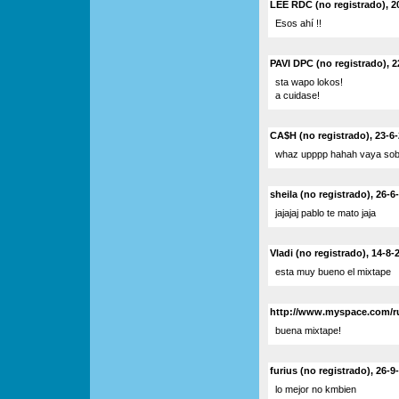
LEE RDC (no registrado), 2
Esos ahí !!
PAVI DPC (no registrado), 2
sta wapo lokos!
a cuidase!
CA$H (no registrado), 23-6-
whaz upppp hahah vaya sobr
sheila (no registrado), 26-6
jajajaj pablo te mato jaja
Vladi (no registrado), 14-8-
esta muy bueno el mixtape
http://www.myspace.com/rus
buena mixtape!
furius (no registrado), 26-9
lo mejor no kmbien