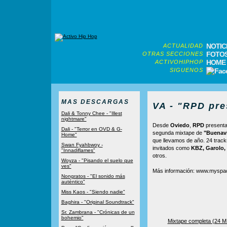
NOTIC
ACTUALIDAD
FOTO
OTRAS SECCIONES
HOME
ACTIVOHIPHOP
SIGUENOS
MAS DESCARGAS
VA - "RPD pre
Dali & Tonny Chee - "Illest
nightmare"
Desde
Oviedo
,
RPD
presenta
Dali - "Terror en OVD & G-
segunda mixtape de
"Buenav
Home"
que llevamos de año. 24 tracks
Swan Fyahbwoy -
invitados como
KBZ, Garolo,
"Innadiflames"
otros.
Woyza - "Pisando el suelo que
ves"
Más información: www.mysp
Nongratos - "El sonido más
auténtico"
Miss Kaos - "Siendo nadie"
Baghira - "Original Soundtrack"
Sr. Zambrana - "Crónicas de un
bohemio"
Mixtape completa (24 M