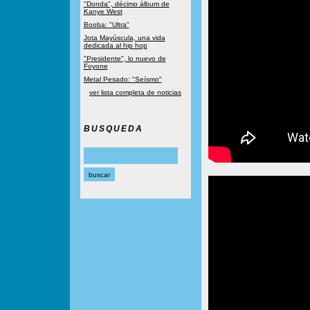
"Donda", décimo álbum de
Kanye West
Booba: "Ultra"
Jota Mayúscula, una vida
dedicada al hip hop
"Presidente", lo nuevo de
Foyone
Metal Pesado: "Seísmo"
ver lista completa de noticias
BUSQUEDA