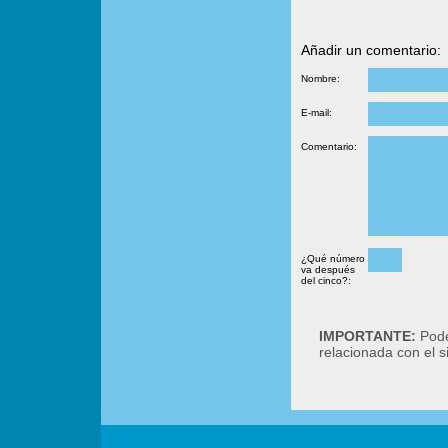
Añadir un comentario:
Nombre:
E-mail:
Comentario:
¿Qué número
va después
del cinco?:
IMPORTANTE:
Podé
relacionada con el 