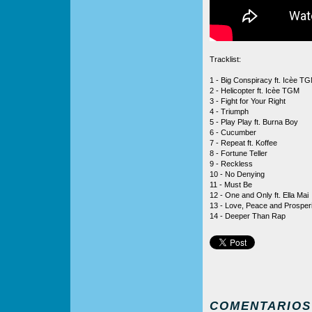
Tracklist:
1 - Big Conspiracy ft. Icèe T
2 - Helicopter ft. Icèe TGM
3 - Fight for Your Right
4 - Triumph
5 - Play Play ft. Burna Boy
6 - Cucumber
7 - Repeat ft. Koffee
8 - Fortune Teller
9 - Reckless
10 - No Denying
11 - Must Be
12 - One and Only ft. Ella Mai
13 - Love, Peace and Prosperi
14 - Deeper Than Rap
COMENTARIOS