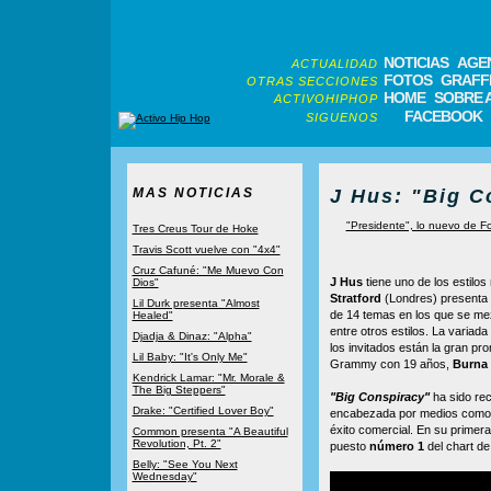
NOTICIAS
AGE
ACTUALIDAD
FOTOS
GRAFFI
OTRAS SECCIONES
HOME
SOBRE 
ACTIVOHIPHOP
FACEBOOK
SIGUENOS
MAS NOTICIAS
J Hus: "Big C
"Presidente", lo nuevo de F
Tres Creus Tour de Hoke
Travis Scott vuelve con "4x4"
Cruz Cafuné: "Me Muevo Con
J Hus
tiene uno de los estilos
Dios"
Stratford
(Londres) presenta
Lil Durk presenta "Almost
de 14 temas en los que se mez
Healed"
entre otros estilos. La variad
Djadja & Dinaz: "Alpha"
los invitados están la gran p
Lil Baby: "It's Only Me"
Grammy con 19 años,
Burna
Kendrick Lamar: "Mr. Morale &
The Big Steppers"
"Big Conspiracy"
ha sido rec
Drake: "Certified Lover Boy"
encabezada por medios com
éxito comercial. En su primera
Common presenta "A Beautiful
Revolution, Pt. 2"
puesto
número 1
del chart de
Belly: "See You Next
Wednesday"